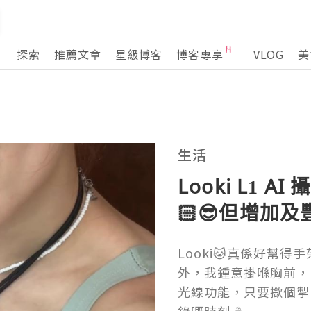
探索
推薦文章
星級博客
博客專享
VLOG
美
生活
Looki L1
🏻😎但增加
Looki🐱真係好幫
外，我鍾意掛喺胸前，I
光線功能，只要撳個掣 