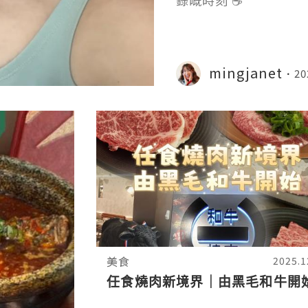
錄嘅時刻 ☕️
mingjanet
20
美食
2025.1
任食燒肉新境界｜由黑毛和牛開始.