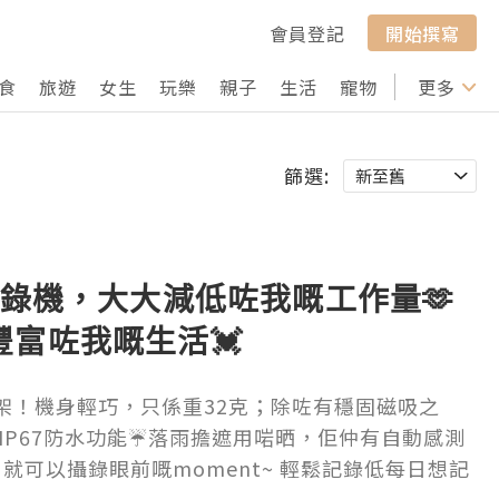
會員登記
開始撰寫
食
旅遊
女生
玩樂
親子
生活
寵物
行山
更多
打卡
篩選:
 AI 攝錄機，大大減低咗我嘅工作量🫶
及豐富咗我嘅生活💓
得手架！機身輕巧，只係重32克；除咗有穩固磁吸之
P67防水功能☔️落雨擔遮用啱晒，佢仲有自動感測
就可以攝錄眼前嘅moment~ 輕鬆記錄低每日想記