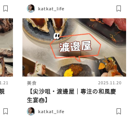
katkat_life
美食
1.21
2025.11.20
靚
【尖沙咀・渡邊屋｜專注の和風慶
生宴🎂】
katkat_life