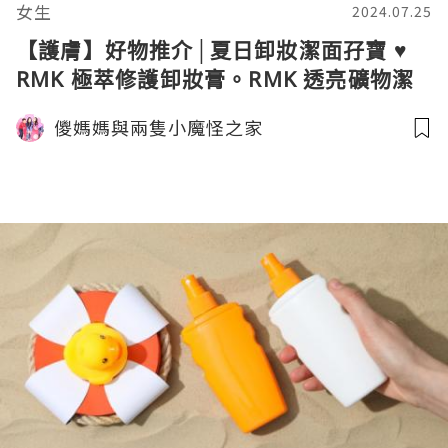
女生
2024.07.25
【護膚】好物推介│夏日卸妝潔面孖寶 ♥
RMK 極萃修護卸妝膏。RMK 透亮礦物潔
面霜
儍媽媽與兩隻小魔怪之家