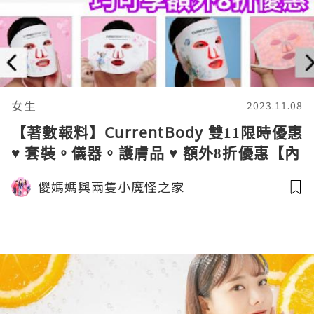
女生
2023.11.08
【著數報料】CurrentBody 雙11限時優惠
♥ 套裝。儀器。護膚品 ♥ 額外8折優惠【內
附折上折優惠碼】
儍媽媽與兩隻小魔怪之家