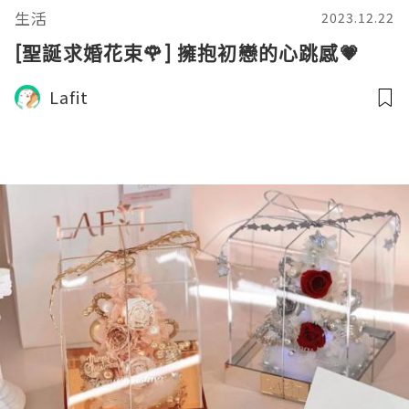
生活
2023.12.22
[聖誕求婚花束🌹] 擁抱初戀的心跳感💗
Lafit