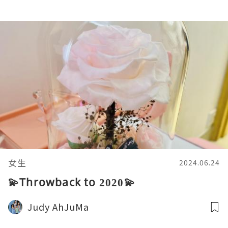
女生
2024.06.24
💫Throwback to 2020💫
Judy AhJuMa