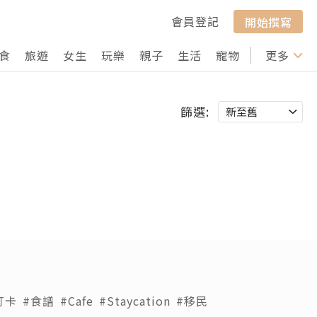
會員登記
開始撰寫
食
旅遊
女生
玩樂
親子
生活
寵物
行山
更多
打卡
篩選:
打卡
#食譜
#Cafe
#Staycation
#移民