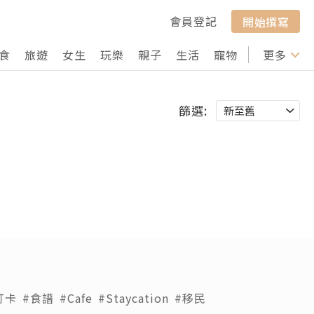
會員登記
開始撰寫
食
旅遊
女生
玩樂
親子
生活
寵物
行山
更多
打卡
篩選:
打卡
#食譜
#Cafe
#Staycation
#移民