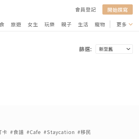
會員登記
開始撰寫
食
旅遊
女生
玩樂
親子
生活
寵物
行山
更多
打卡
篩選:
打卡
#食譜
#Cafe
#Staycation
#移民