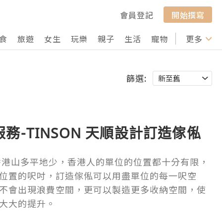
會員登記
開始撰寫
食
旅遊
女生
玩樂
親子
生活
寵物
行山
更多
打卡
篩選:
務-TINSON 天順設計訂造傢俬
香港山多平地少，香港人的單位的位置都十分有限，
位置的呎吋，訂造傢俬可以用盡單位的每一呎空
不會出現浪費空間，更可以製造更多收納空間，使
大大的提升。