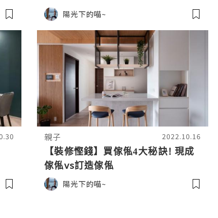
陽光下的喵~
親子
0.30
2022.10.16
【裝修慳錢】買傢俬4大秘訣! 現成
傢俬vs訂造傢俬
陽光下的喵~