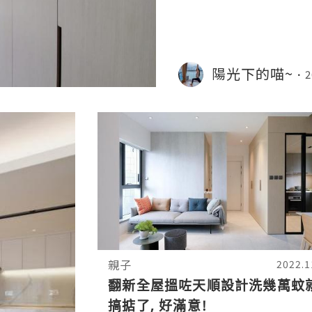
陽光下的喵~
2
親子
2022.1
翻新全屋搵咗天順設計洗幾萬蚊
搞掂了, 好滿意!