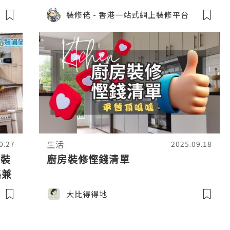
型、L型、U型廚房又點規劃好？
裝修佬 - 香港一站式網上裝修平台
生活
0.27
2025.09.18
 裝
廚房裝修慳錢清單
路兼
大比得得地