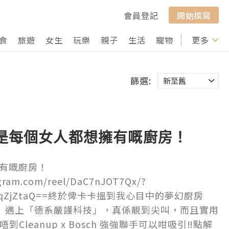
會員登記
開始撰寫
食
旅遊
女生
玩樂
親子
生活
寵物
行山
更多
打卡
篩選:
就是每個女人都想擁有嘅廚房！
有嘅廚房！
gram.com/reel/DaC7nJOT7Qx/?
eGpqZjZtaQ==終於俾卡卡搵到我心目中的夢幻廚房
學」遇上「德系嚴謹科技」，真係靚到尖叫，而且實用
估唔到Cleanup x Bosch 強強聯手可以咁吸引‼️點解