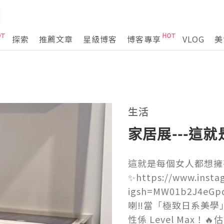
探索
推薦文章
星級博客
博客專享
VLOG
美
生活
家居展---這
這就是每個女人都想擁
✨https://www.insta
igsh=MW01b2J4
喇‼️當「極致日系美
性係 Level Max！