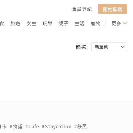
會員登記
開始撰寫
食
旅遊
女生
玩樂
親子
生活
寵物
行山
更多
打卡
篩選:
打卡
#食譜
#Cafe
#Staycation
#移民