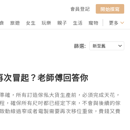
會員登記
開始撰寫
食
旅遊
女生
玩樂
親子
生活
寵物
行山
更多
打卡
篩選:
再次冒起？老師傅回答你
準確，所有訂造傢俬大貨生產前，必須完成天花，
程，確保所有尺吋都已經定下來，不會與後續的傢
致動線過窄或者電製需要再次移位重做，費錢又費