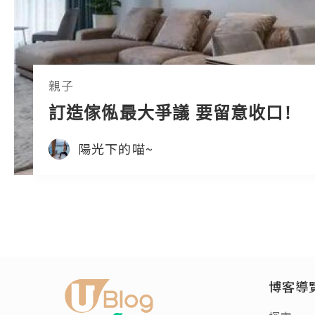
親子
訂造傢俬最大爭議 要留意收口!
陽光下的喵~
博客導