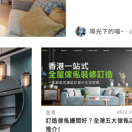
陽光下的喵~
2
生活
2022.1
訂造傢俬邊間好？全港五大傢俬
推介!