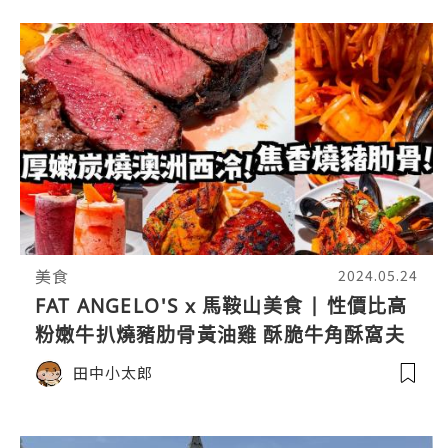
美食
2024.05.24
FAT ANGELO'S x 馬鞍山美食 | 性價比高
粉嫩牛扒燒豬肋骨黃油雞 酥脆牛角酥窩夫
雪糕 | 西餐/甜品/啤酒/優惠/意粉/沙田
田中小太郎