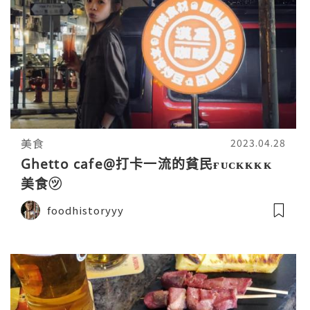
美食
2023.04.28
Ghetto cafe@打卡一流的貧民ғᴜᴄᴋᴋᴋᴋ
美食㋡
foodhistoryyy