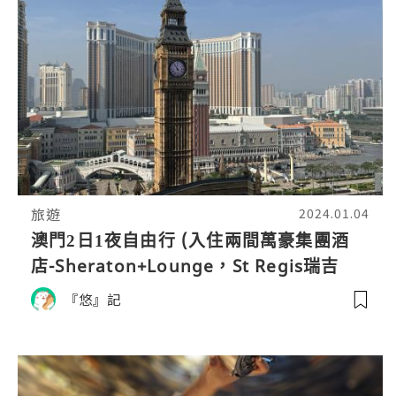
旅遊
2024.01.04
澳門2日1夜自由行 (入住兩間萬豪集團酒
店-Sheraton+Lounge，St Regis瑞吉
Free flow Cocktail+必食早餐+Bloody
『悠』記
Mary 起源，The Manor 晚餐)