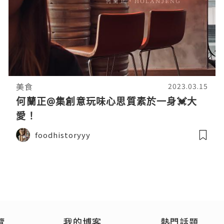
美食
2023.03.15
何蘭正@集創意玩味心思質素於一身💓大
愛！
foodhistoryyy
覽
我的博客
熱門話題