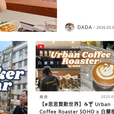
味👍 🦐虎蝦已經剝埋
DADA
2026.02.
美食
2025.0
【#思思賢歎世界】☕️🍸 Urban
Coffee Roaster SOHO x 白蘭