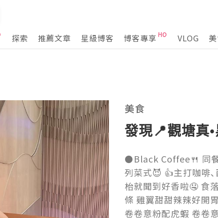
探索
推薦文章
星級博客
博客專享
VLOG
美
美食
發現📍觀塘真
⚫Black Coffe
列菜式😈 👍主打咖啡
枱就聞到好香啦🤤 食
條 雞翼甜甜辣辣好開胃
卷卷意粉配虎蝦 卷卷