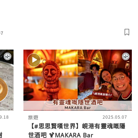
殼，好方便食😚
07
旅遊
9.18
2025.05.07
【#思思賢嘆世界】峴港有靈魂嘅隱
樹
世酒吧 🍹MAKARA Bar