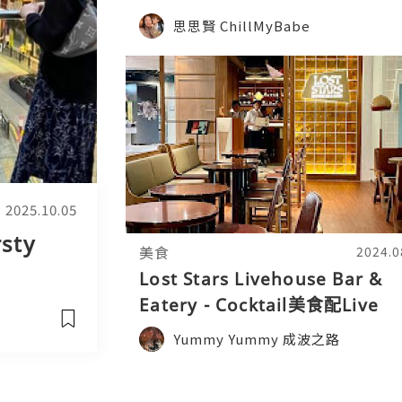
下！
思思賢 ChillMyBabe
2025.10.05
sty
美食
2024.0
Lost Stars Livehouse Bar &
Eatery - Cocktail美食配Live
House, Welcome Back!
Yummy Yummy 成波之路