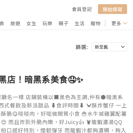
會員登記
開始撰寫
食
旅遊
女生
玩樂
親子
生活
寵物
行山
更多
打卡
篩選:
•黑店！暗黑系美食🤤✨
e🍴 同餐廳名一樣 店鋪裝橫以⬛黑色為主調,仲有⚫暗黑系
､西式餐飲及新派甜品 ⬇️食評時間⬇️ 🦀酥炸蟹仔 一上
落酥脆😋啖啖肉，好啱做開胃小食 🍟水牛城雞翼配薯
 而且炸到外脆內嫩，好Juicy👍 🦞龍蝦濃湯QQ
意粉口感好特別，煙韌彈牙 而龍蝦汁都夠濃稠，夠入