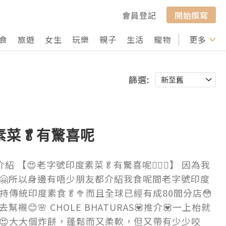
會員登記
開始撰寫
食
旅遊
女生
玩樂
親子
生活
寵物
行山
更多
打卡
篩選:
素菜🥬有驚喜呢
 【😍老字號印度素菜🥬有驚喜呢👍🏻😊】 因為我
🤗所以身邊有唔少朋友都介紹我食呢間老字號印度
持傳統印度素食🥬🥦而且全球已經有成80間分店😳
😊🌸 CHOLE BHATURAS💟推介💟一上枱就
😍大大個炸餅，蓬鬆而又柔軟，但又帶有少少咬