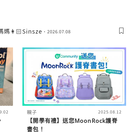
汁、洋蔥同埋辣椒一齊食，咖喱香味好濃郁，好
媽👩🏻Sinsze
2026.07.08
親子
9.02
2025.08.12
，
【開學有禮】送您MoonRock護脊
書包！