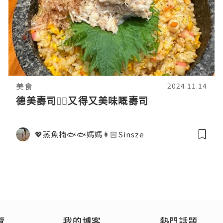
美食
2024.11.14
德美壽司👍🏻又得又美味嘅壽司
💖蒸魚楠🐟🐟媽媽👩🏻Sinsze
覽
我的博客
熱門話題