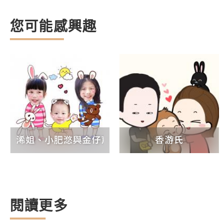
您可能感興趣
浠姐、小肥滺與金仔育兒手記
香游氏
閱讀更多