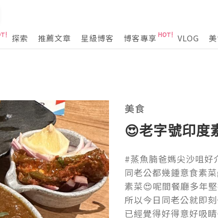
探索
推薦文章
星級博客
博客專享
VLOG
美
美食
😍老字號印度
#蒸魚腩爸媽尖沙咀好介紹
同老公都幾鍾意食素菜
素菜😍呢間餐廳多年堅
所以今日同老公就即刻去幫襯
已經覺得好得意好吸睛