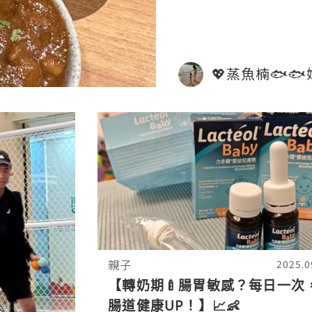
口！配埋鷹嘴豆咖喱醬
💖蒸魚楠🐟🐟媽
親子
2025.0
【轉奶期🍼腸胃敏感？每日一次
腸道健康UP！】📈👶