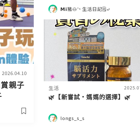
𝗠𝗶豬🐽'ˢ 生活日記🗒️⤾
2026.04.10
l賞親子
生活
2025.0
子
🌿【新嘗試・媽媽的選擇】🌿
產品
longs_s_s