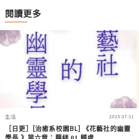
閱讀更多
生活
2025.07.31
［日更］[治癒系校園BL] 《花藝社的幽靈
學長 》第六章：羈絆 01 歸處