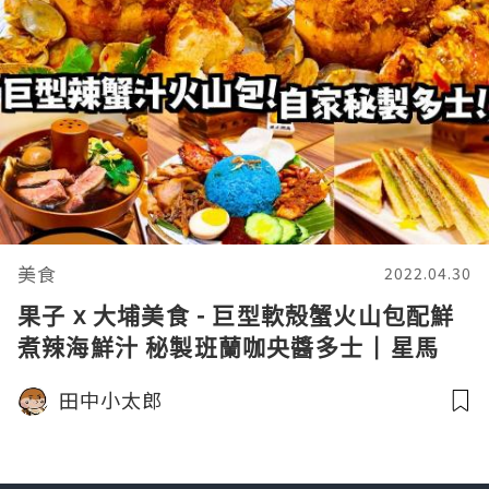
美食
2022.04.30
果子 x 大埔美食 - 巨型軟殻蟹火山包配鮮
煮辣海鮮汁 秘製班蘭咖央醬多士 | 星馬
菜/抵食/隱世/咖央多士/喇沙摻摻
田中小太郎