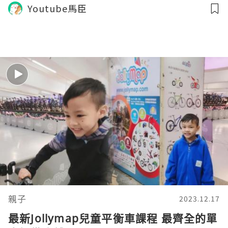
Youtube馬臣
事件入面, 懷疑單車佬不滿的士響安, 佬暴
走實況 | 的士司機到底如何應對？
親子
2023.12.17
最新Jollymap兒童平衡車課程 最齊全的單