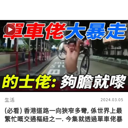
生活
2024.03.05
(必看) 香港道路一向狹窄多彎, 係世界上最
繁忙嘅交通樞紐之一. 今集就透過單車佬暴
走事件, 勸導大家互相禮讓減少磨擦糾紛。