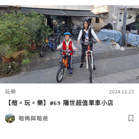
玩樂
2024.12.23
【暟。玩。樂】#69 隱世超值單車小店
暟媽與暟爸