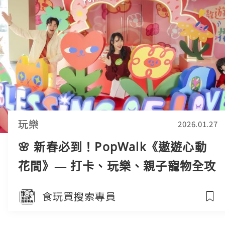
玩樂
2026.01.27
🌸 新春必到！PopWalk《遨遊心動
花間》— 打卡、玩樂、親子寵物全攻
略
食玩買搜索專員