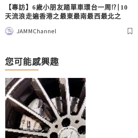
【專訪】6歲小朋友踏單車環台一周⁉️|10
天流浪走遍香港之最東最南最西最北之
地⁉️ |體驗式教育｜專訪「快樂地圖」
JAMMChannel
#Jollymap 創辦人|cc for English
您可能感興趣