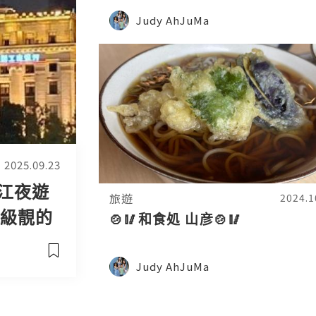
Judy AhJuMa
2025.09.23
江夜遊
旅遊
2024.1
超級靚的
🍲🥢和食処 山彦🍲🥢
Judy AhJuMa