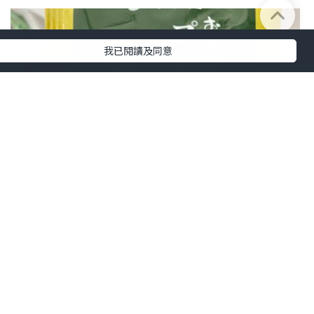
我已閱讀及同意
美食
2024.09.02
☕☕《伊藤園》玄米茶☕☕
Judy AhJuMa