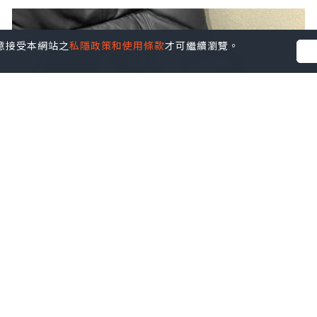
您同意接受本網站之
私隱政策和使用條款
才可繼續瀏覽。
生活
2024.09.02
🐈🐈花貓@富士山酒店🐈🐈
Judy AhJuMa