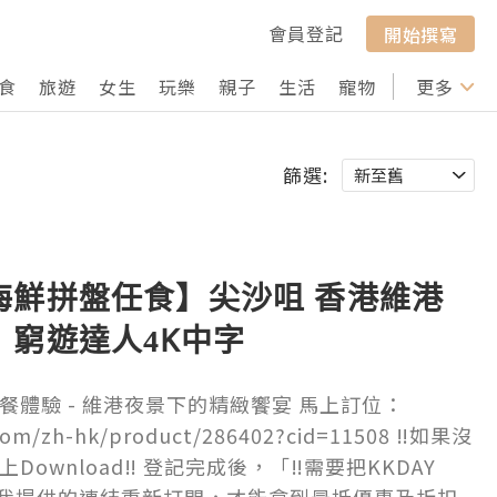
會員登記
開始撰寫
食
旅遊
女生
玩樂
親子
生活
寵物
行山
更多
打卡
篩選:
海鮮拼盤任食】尖沙咀 香港維港
｜窮遊達人4K中字
光晚餐體驗 - 維港夜景下的精緻饗宴 馬上訂位：
com/zh-hk/product/286402?cid=11508 ‼️如果沒
馬上Download‼️ 登記完成後，「‼️需要把KKDAY