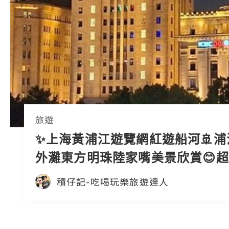
旅遊
✨上海黃浦江遊覽網紅遊船河🚢浦
外灘東方明珠陸家嘴美景欣賞😊
夜景🤩網紅打卡熱點😍
積仔記-吃喝玩樂旅遊達人