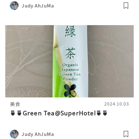
Judy AhJuMa
美食
2024.10.03
🍵🍵Green Tea@SuperHotel🍵🍵
Judy AhJuMa