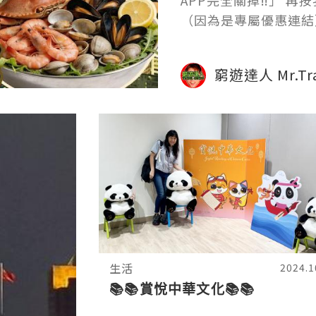
APP完全關掉‼️」 
（因為是專屬優惠連結）
窮遊達人 Mr.Tra
生活
2024.1
📚📚賞悅中華文化📚📚