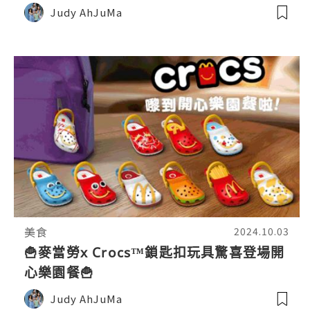
Judy AhJuMa
美食
2024.10.03
🍟麥當勞x Crocs™️鎖匙扣玩具驚喜登場開
心樂園餐🍟
Judy AhJuMa