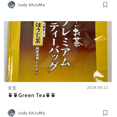
Judy AhJuMa
女生
2024.09.12
🍵🍵Green Tea🍵🍵
Judy AhJuMa