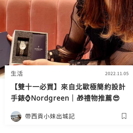
生活
2022.11.05
【雙十一必買】來自北歐極簡約設計
手錶⌚Nordgreen️｜🎁禮物推薦😎
【實測評比】
帶西貢小妹出城記