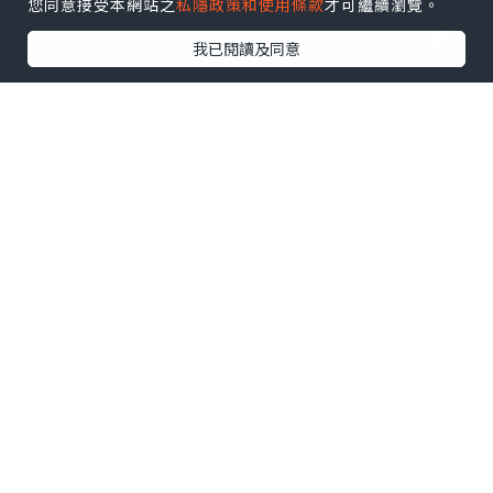
您同意接受本網站之
私隱政策和使用條款
才可繼續瀏覽。
我已閱讀及同意
女生
2025.07.14
好好用嘅韓國護膚品
為食營養師美容飲食日誌