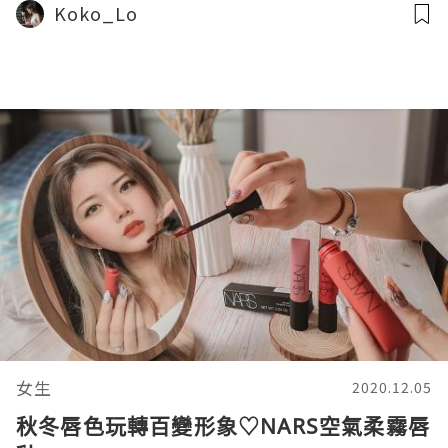
Koko_Lo
女生
2020.12.05
秋冬唇色玩轉百變形象♡NARS空氣柔霧唇