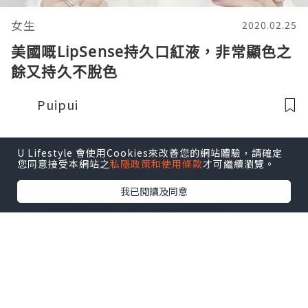
女生
2020.02.25
美國嘅LipSense持久口紅液，非常顯色之
餘又持久不脫色
Puipui
U Lifestyle 會使用Cookies來改善您的網站體驗，請確定
您同意接受本網站之
私隱政策和使用條款
才可繼續瀏覽。
我已閱讀及同意