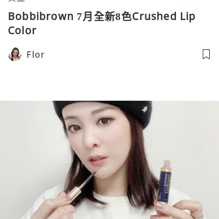
Bobbibrown 7月全新8色Crushed Lip
Color
Flor