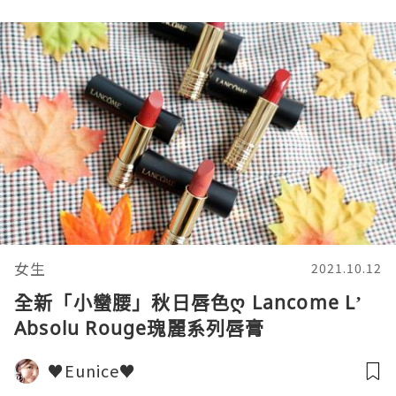
女生
2021.10.12
全新「小蠻腰」秋日唇色ღ Lancome L’
Absolu Rouge瑰麗系列唇膏
♥Eunice♥