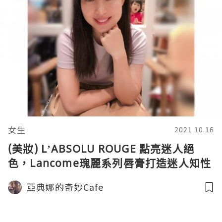
女生
2021.10.16
(美妝) L’ABSOLU ROUGE 點亮迷人絕
色，Lancome瑰麗系列唇膏打造迷人知性
美
亞典娜的奇妙Cafe