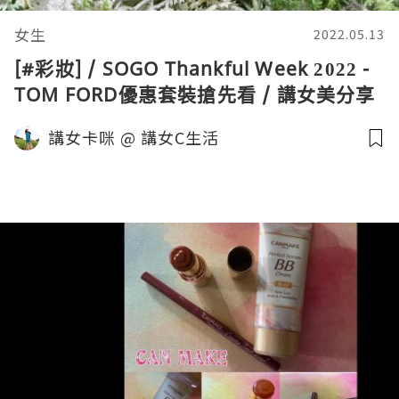
女生
2022.05.13
[#彩妝] / SOGO Thankful Week 2022 -
TOM FORD優惠套裝搶先看 / 講女美分享
講女卡咪 @ 講女C生活