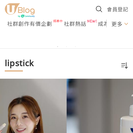
會員登記
社群創作有價企劃
社群熱話
成為U Creato
更多
lipstick