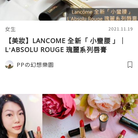
女生
2021.11.19
【美妝】LANCOME 全新「 小蠻腰 」｜
L’ABSOLU ROUGE 瑰麗系列唇膏
PPの幻想樂園