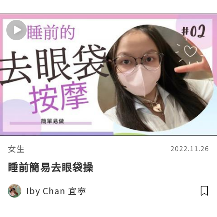
女生
2022.11.26
睡前簡易去眼袋操
Iby Chan 宜寧