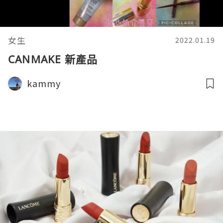
女生
2022.01.19
CANMAKE 新產品
kammy