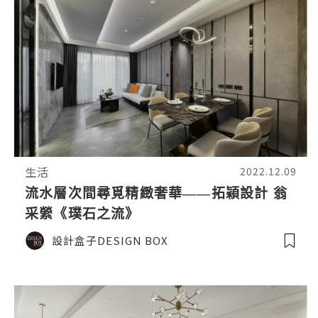
生活
2022.12.09
流水層次間尋覓精緻奢華——拓穎設計 翁
采縈《璞石之流》
設計盒子DESIGN BOX