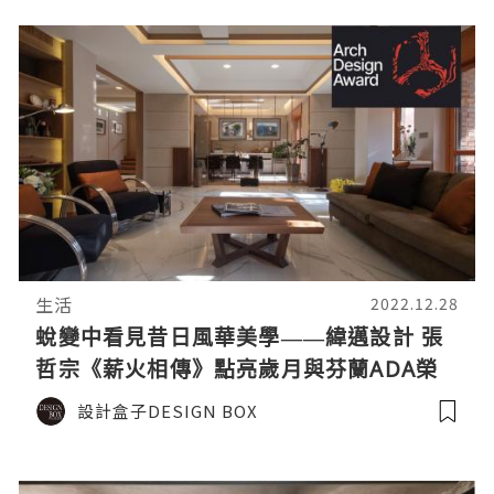
生活
2022.12.28
蛻變中看見昔日風華美學——緯邁設計 張
哲宗《薪火相傳》點亮歲月與芬蘭ADA榮
譽殊榮
設計盒子DESIGN BOX