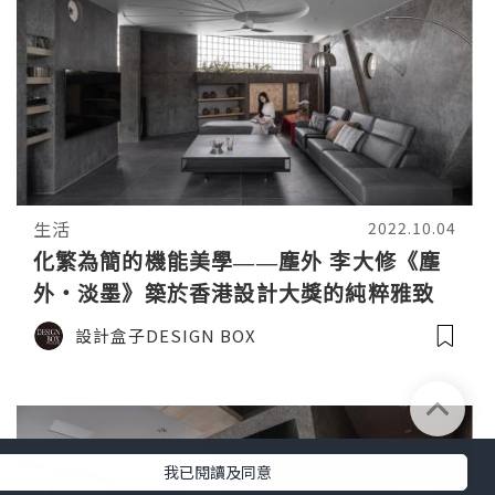
生活
2022.10.04
化繁為簡的機能美學——塵外 李大修《塵
外・淡墨》築於香港設計大獎的純粹雅致
設計盒子DESIGN BOX
我已閱讀及同意