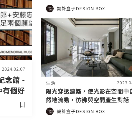
哲宗《BAKER FOR BETTER》
設計盒子DESIGN BOX
美國TITAN泰坦地產設計金獎
2024.02.07
念館 -
生活
2023.0
仲有個好
陽光穿透建築，使光影在空間中
然地流動，彷彿與空間產生對話
——上恆建設《美的總和》榮獲
設計盒子DESIGN BOX
2023芬蘭Arch Design Award 
計大獎 - 銀獎