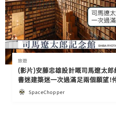
旅遊
(影片)安藤忠雄設計嘅司馬遼太郎紀
書迷建築迷一次過滿足兩個願望!
靚嘅庭園~
SpaceChopper