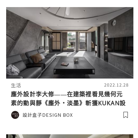
生活
2022.12.28
塵外設計李大修——在建築裡看見幾何元
素的動與靜《塵外・淡墨》斬獲KUKAN設
計大獎榮譽
設計盒子DESIGN BOX