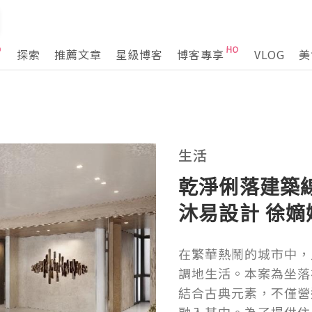
探索
推薦文章
星級博客
博客專享
VLOG
美
生活
乾淨俐落建築
沐易設計 徐
獎 - 銀獎
在繁華熱鬧的城市中，
調地生活。本案為坐落
結合古典元素，不僅營