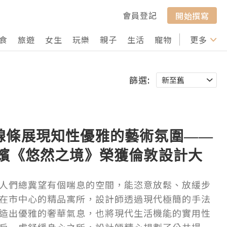
會員登記
開始撰寫
食
旅遊
女生
玩樂
親子
生活
寵物
行山
更多
打卡
篩選:
線條展現知性優雅的藝術氛圍——
嫡嬪《悠然之境》榮獲倫敦設計大
人們總冀望有個喘息的空間，能恣意放鬆、放緩步
在市中心的精品寓所，設計師透過現代極簡的手法
造出優雅的奢華氣息，也將現代生活機能的實用性