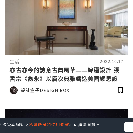
生活
2022.10.17
亦古亦今的詩意古典風華——緯邁設計 張
哲宗《雋永》以層次典雅鑄造美國繆思設
計大獎金獎榮譽
設計盒子DESIGN BOX
您同意接受本網站之
私隱政策和使用條款
才可繼續瀏覽。