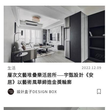
生活
2022.12.09
層次文藝堆疊樂活居所──宇甄設計《安
居》以藝術風華締造金獎輪廓
設計盒子DESIGN BOX