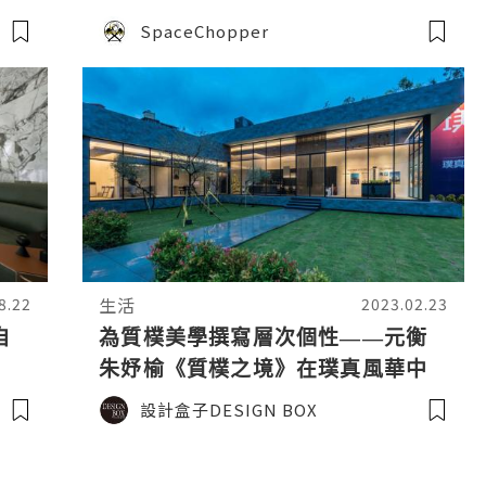
榮獲
SpaceChopper
生活
8.22
2023.02.23
自
為質樸美學撰寫層次個性——元衡
朱妤榆《質樸之境》在璞真風華中
孕育出的瑞士BLT榮譽之作
設計盒子DESIGN BOX
設