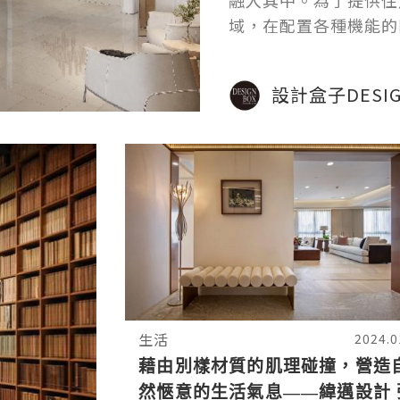
融入其中。為了提供住
域，在配置各種機能的
的生活體驗。藉此，創
活的寧靜與美好。D
設計盒子DESIG
生活
2024.0
藉由別樣材質的肌理碰撞，營造
然愜意的生活氣息——緯邁設計 