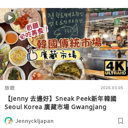
旅遊
2026.03.05
【Jenny 去邊好】Sneak Peek新年韓國
Seoul Korea 廣藏市場 Gwangjang
Market 首爾廚房 街頭美食天堂 韓國旅遊
Jennyckljapan
Vlog Myeong-dong 明洞 ASMR