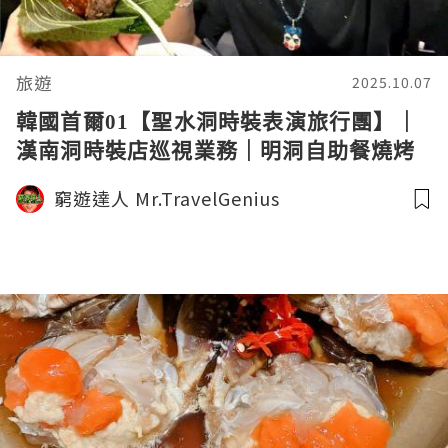
旅遊
2025.10.07
韓國首爾01【聖水洞時裝表演旅行團】｜
漢南洞時裝店巡視業務｜明洞自助餐燒烤
放題 ｜剪裁魔法師1 X 窮遊達人4K中字
窮遊達人 Mr.TravelGenius