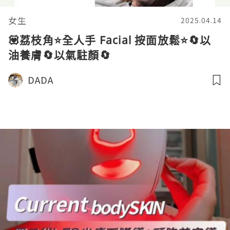
女生
2025.04.14
💟荔枝角⭐全人手 Facial 按面放鬆⭐🔄以
油養膚🔄以氣駐顏🔄
DADA