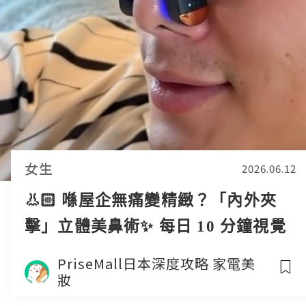
女生
2026.06.12
👃🏻 喺屋企無痛變精緻？「內外夾
擊」立體美鼻術✨ 每日 10 分鐘視覺
顯高！
PriseMall日本深度攻略 家電美
妝