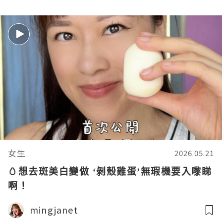
女生
2026.05.21
🥚想去斑美白變做 ‘剝殼雞蛋’無瑕機要入嚟睇
啊！
mingjanet