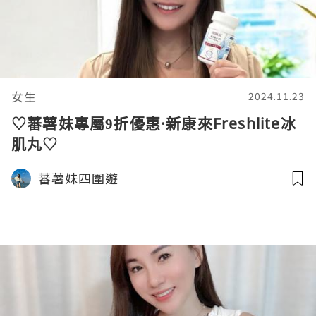
女生
2024.11.23
♡蕃薯妹專屬9折優惠·新康來Freshlite冰
肌丸♡
蕃薯妹四圍遊