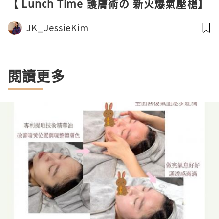
【 Lunch Time 護膚術の 新火爆氣壓槍】
JK_JessieKim
閱讀更多