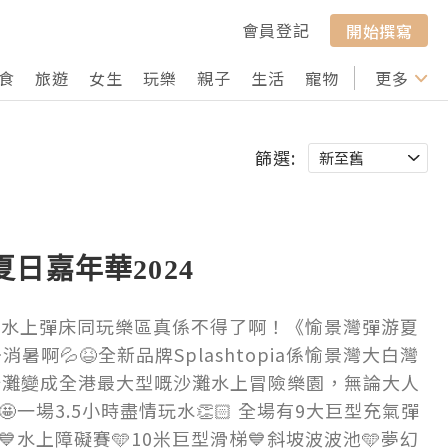
會員登記
開始撰寫
食
旅遊
女生
玩樂
親子
生活
寵物
行山
更多
打卡
篩選:
夏日嘉年華2024
加埋水上彈床同玩樂區真係不得了啊！《愉景灣彈游夏
暑啊💦😆全新品牌Splashtopia係愉景灣大白灣
0呎沙灘變成全港最大型嘅沙灘水上冒險樂園，無論大人
一場3.5小時盡情玩水👏🏻 全場有9大巨型充氣彈
水上障礙賽🩵10米巨型滑梯💙斜坡波波池🩵夢幻