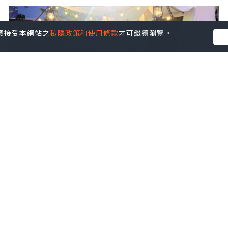
您同意接受本網站之
私隱政策和使用條款
才可繼續瀏覽。
玩樂
2022.08.04
[親子好去處] 城市中camping+免費攤位
遊戲蠃取禮物~~
Miss Swan Swan