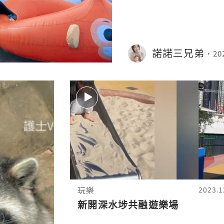
水世界等等…玩到無電可
諾諾三兄弟
20
玩樂
2023.1
新開深水埗共融遊樂場