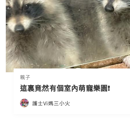
親子
這裏竟然有個室內萌寵樂園❗️
護士Vi媽三小火