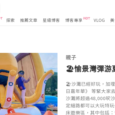
探索
推薦文章
星級博客
博客專享
VLOG
美
親子
🏖️愉景灣彈游
🏖️沙灘已經好玩，
日嘉年華》 等緊大家去消
沙灘將超過48,00
定細路都可以大玩特玩
床遊樂區，其中包括：