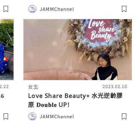
JAMMChannel
女生
2.22
2023.02.10
6
Love Share Beauty+ 水光逆齡膠
原 𝐃𝐨𝐮𝐛𝐥𝐞 UP!
JAMMChannel