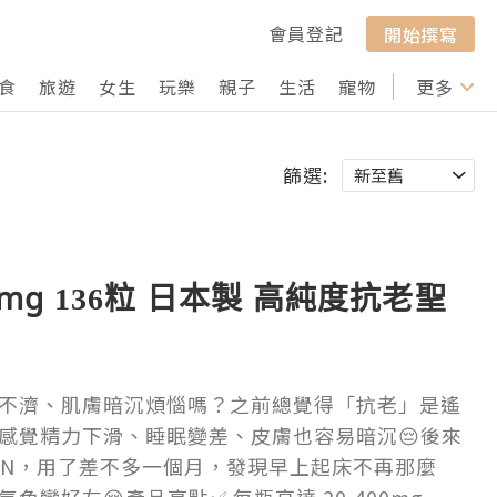
會員登記
開始撰寫
食
旅遊
女生
玩樂
親子
生活
寵物
行山
更多
打卡
篩選:
00mg 136粒 日本製 高純度抗老聖
不濟、肌膚暗沉煩惱嗎？之前總覺得「抗老」是遙
感覺精力下滑、睡眠變差、皮膚也容易暗沉😔後來
NMN，用了差不多一個月，發現早上起床不再那麼