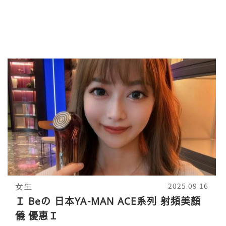
女生
2025.09.16
Ｉ Beの 日本YA-MAN ACE系列 射頻美顏
儀 優惠Ｉ