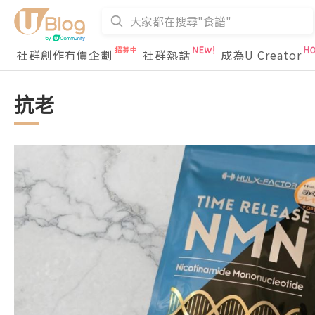
社群創作有價企劃
社群熱話
成為U Creator
抗老