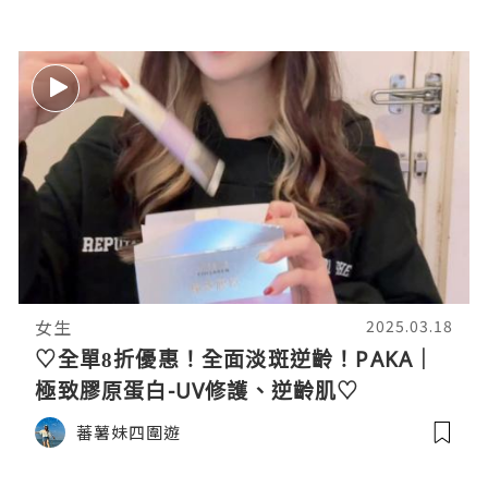
女生
2025.03.18
♡全單8折優惠！全面淡斑逆齡！PAKA｜
極致膠原蛋白-UV修護、逆齡肌♡
蕃薯妹四圍遊