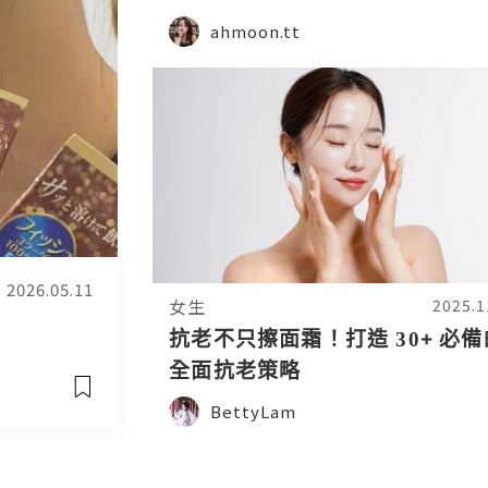
ahmoon.tt
2026.05.11
女生
2025.1
抗老不只擦面霜！打造 30+ 必備
全面抗老策略
BettyLam