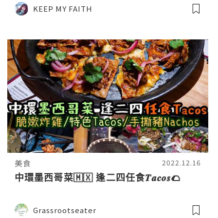
Miguel
KEEP MY FAITH
美食
2022.12.16
中環墨西哥菜🇲🇽 逢二四任食𝑻𝒂𝒄𝒐𝒔🌮
Grassrootseater