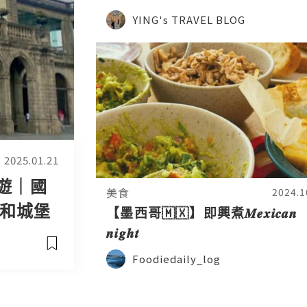
YING's TRAVEL BLOG
2025.01.21
內遊｜國
美食
2024.1
和城堡
【墨西哥🇲🇽】即興煮𝑴𝒆𝒙𝒊𝒄𝒂𝒏
𝒏𝒊𝒈𝒉𝒕
Foodiedaily_log