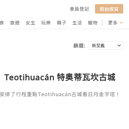
會員登記
開始撰寫
食
旅遊
女生
玩樂
親子
生活
寵物
行山
更多
打卡
篩選:
Teotihuacán 特奥蒂瓦坎古城
排了行程重點Teotihuacán古城看日月金字塔！