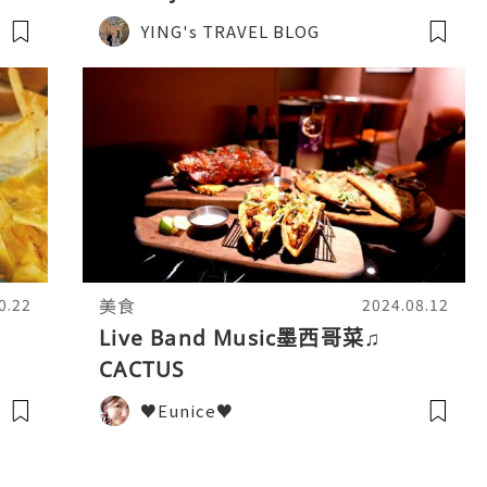
YING's TRAVEL BLOG
美食
0.22
2024.08.12
Live Band Music墨西哥菜♫
CACTUS
♥Eunice♥