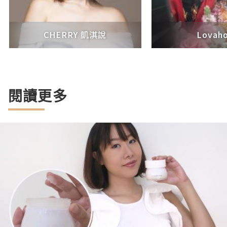
CHERRY 凱淇說
Lovaho
閱讀更多