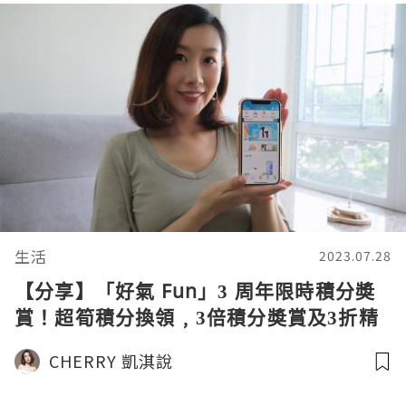
生活
2023.07.28
【分享】「好氣 Fun」3 周年限時積分奬
賞！超筍積分換領﹐3倍積分奬賞及3折精
選換購！萬勿錯過！
CHERRY 凱淇說