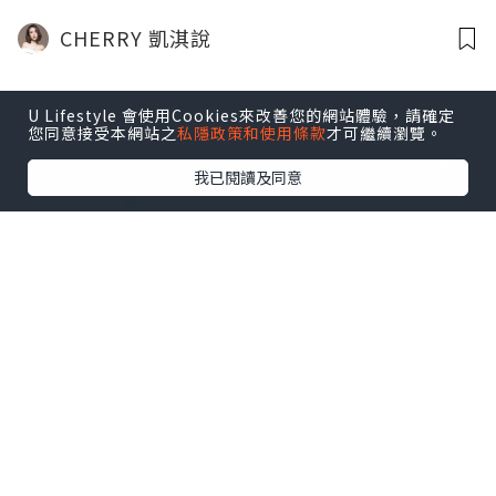
平過Grab至少30%？！
CHERRY 凱淇說
U Lifestyle 會使用Cookies來改善您的網站體驗，請確定
您同意接受本網站之
私隱政策和使用條款
才可繼續瀏覽。
我已閱讀及同意
女生
2023.07.06
【隨筆】懷孕的時候﹐老公能做到這幾