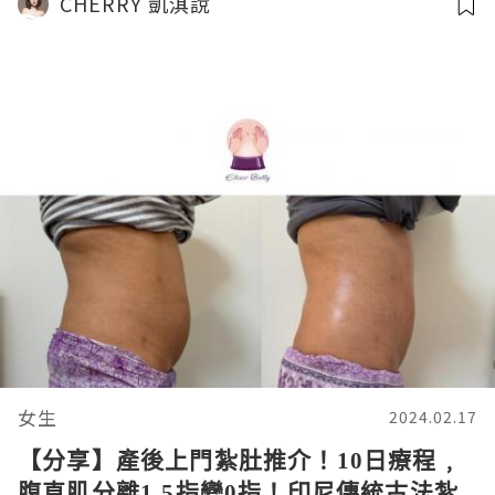
CHERRY 凱淇說
女生
2024.02.17
【分享】產後上門紮肚推介！10日療程﹐
腹直肌分離1.5指變0指！印尼傳統古法紮