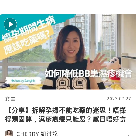
女生
2023.07.27
【分享】拆解孕婦不能吃藥的迷思！唔搽
得類固醇﹐濕疹痕癢只能忍？感冒唔好食
藥﹐靠自己好？
CHERRY 凱淇說