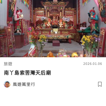
旅遊
2026.01.06
南丫島索罟灣天后廟
風遊萬里行