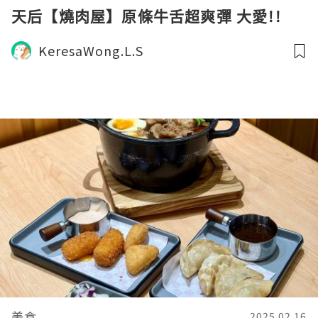
天后【燒肉屋】原條牛舌超爽彈 大愛!!
KeresaWong.L.S
美食
2025.02.16