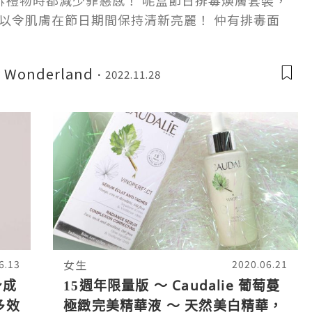
拆禮物時都減少罪惡感！ 呢盒節日排毒煥膚套裝，
以令肌膚在節日期間保持清新亮麗！ 仲有排毒面
倦態即時消失而且不含矽、Paraben
y Wonderland
2022.11.28
女生
6.13
2020.06.21
身成
15週年限量版 ～ Caudalie 葡萄蔓
多效
極緻完美精華液 ～ 天然美白精華，