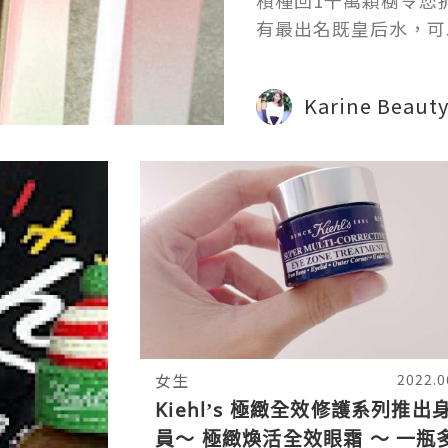
積種回1千萬顆樹令您
有最出名既皇后水，可
膜、美白精華，用完暗黃
Karine Beaut
女生
2022.0
Kiehl’s 極緻全效修護系列推出
員～ 極緻煥活全效眼霜 ～ 一瓶