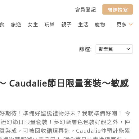
會員登記
開始撰寫
食
旅遊
女生
玩樂
親子
生活
寵物
行山
更多
打卡
篩選:
 Caudalie節日限量套裝～敏感
好期待！準備好聖誕禮物好未？我就準備好喇！ 今
lie迷幻節日限量套裝！夢幻漸層色包裝好靚之外，仲
製成，可被回收循環再造，Caudalie仲預計能累