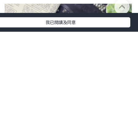
我已閱讀及同意
女生
2020.04.19
保濕之皇 ～ belif 十週年的限量版皇版炸
彈霜 ～ 讓肌膚水潤度爆燈
Karine Beauty Wonderland