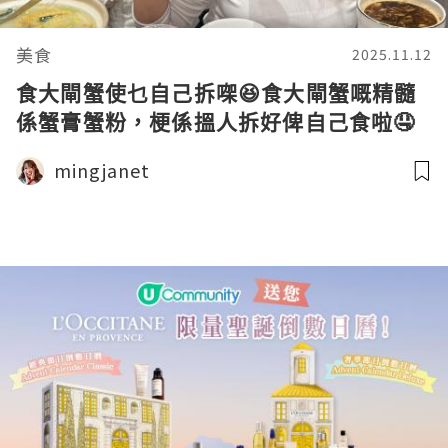
美食
2025.11.12
食大閘蟹使乜自己拆㗎😆食大閘蟹嘅精髓
係蟹膏蟹粉，梗係搵人拆好俾自己食啦🤤
mingjanet