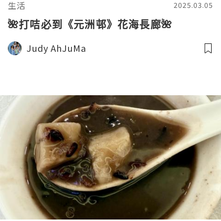
生活
2025.03.05
🌺打咭必到《元洲邨》花海長廊🌺
Judy AhJuMa