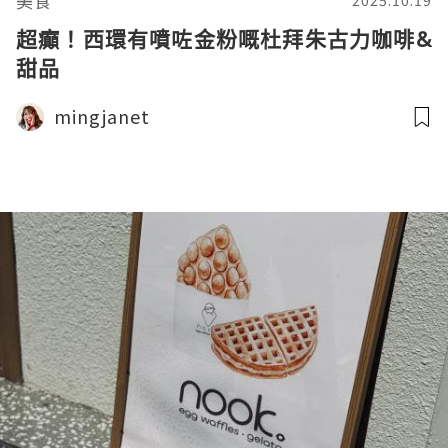
美食
2025.10.19
超癲！西環有噴咗金粉嘅杜拜朱古力咖啡&
甜品
mingjanet