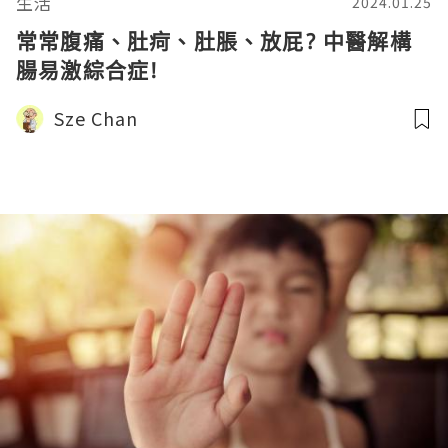
生活
2024.01.25
常常腹痛、肚疴、肚脹、放屁? 中醫解構
腸易激綜合症!
Sze Chan