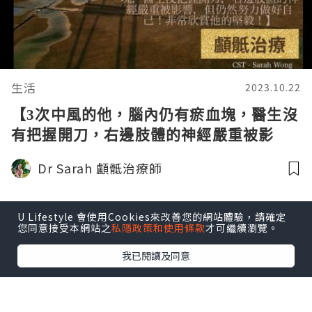
生活
2023.10.22
【3次中風的他，腦內仍有瘀血塊，醫生沒
有把握開刀，右邊肢體的神經嚴重被影
響，但仍然努力做好自己！非常欣賞他的
Dr Sarah 顱骶治療師
堅毅！】
U Lifestyle 會使用Cookies來改善您的網站體驗，請確定
您同意接受本網站之
私隱政策和使用條款
才可繼續瀏覽。
我已閱讀及同意