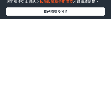
您同意接受本網站之
私隱政策和使用條款
才可繼續瀏覽。
我已閱讀及同意
生活
2022.05.30
惠澤有需要人士購買「Show me your
love飯」飯券
文化力