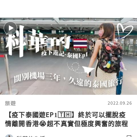
旅遊
2022.09.26
【疫下泰國遊EP1🇹🇭】終於可以擺脫疫
情離開香港😭超不真實但極度興奮的旅程
🥳｜Flora's Life 👧🏻