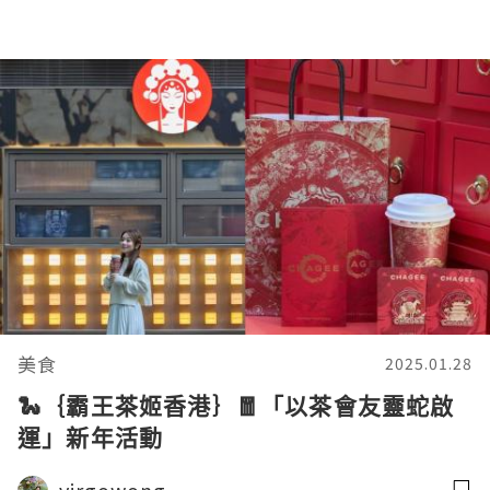
美食
2025.01.28
🐍｛霸王茶姬⾹港｝🧧「以茶會友靈蛇啟
運」新年活動