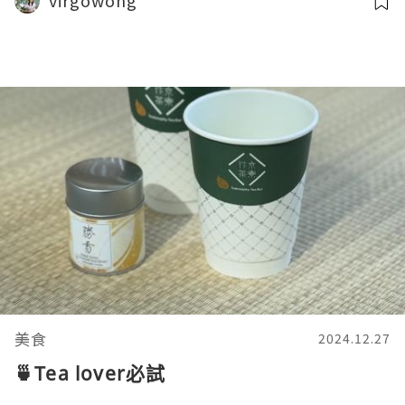
virgowong
美食
2024.12.27
🍵Tea lover必試