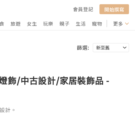
會員登記
開始撰寫
食
旅遊
女生
玩樂
親子
生活
寵物
行山
更多
打卡
篩選:
燈飾/中古設計/家居裝飾品 -
設計。