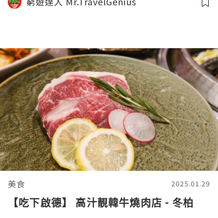
窮遊達人 Mr.TravelGenius
益大學美食遊記｜剪裁魔法師1 X 窮遊達人
4K中字
美食
2025.01.29
【吃下啟德】 高汁靚韓牛燒肉店 - 冬柏