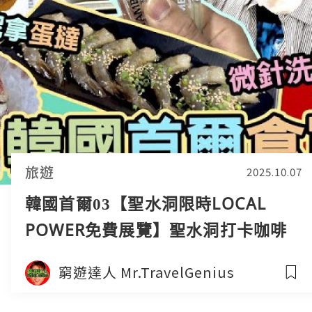
旅遊
2025.10.07
韓國首爾03【聖水洞限時LOCAL
POWER免費展覽】聖水洞打卡咖啡
店 超美味雲呢拿撻｜最新最潮時裝店
窮遊達人 Mr.TravelGenius
購物小店｜明洞韓國菜人蔘雞鍋醬油
蝦過生日｜剪裁魔法師1 X 窮遊達人