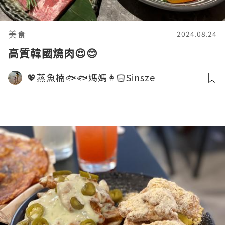
美食
2024.08.24
高質韓國燒肉😍😊
💖蒸魚楠🐟🐟媽媽👩🏻Sinsze