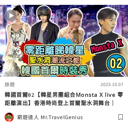
4K中字
旅遊
2025.10.07
韓國首爾02【韓星男團組合Monsta X live 零
距離演出】香港時尚登上首爾聖水洞舞台｜
LOCAL POWER Fashion Show｜弘益大學
窮遊達人 Mr.TravelGenius
美食遊記｜剪裁魔法師1 X 窮遊達人4K中字