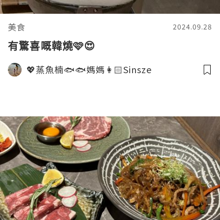
美食
2024.09.28
有驚喜嘅韓燒🩷😍
💖蒸魚楠🐟🐟媽媽👩🏻Sinsze