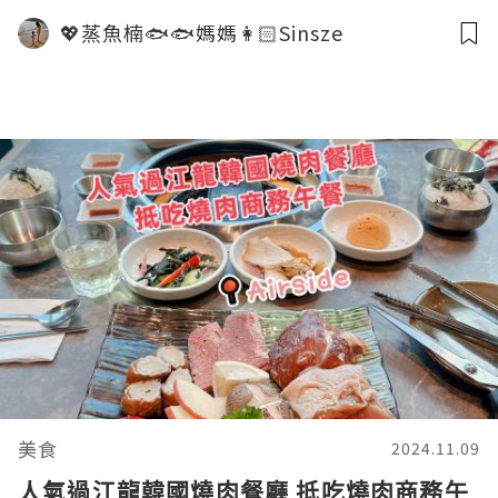
💖蒸魚楠🐟🐟媽媽👩🏻Sinsze
美食
2024.11.09
人氣過江龍韓國燒肉餐廳 抵吃燒肉商務午