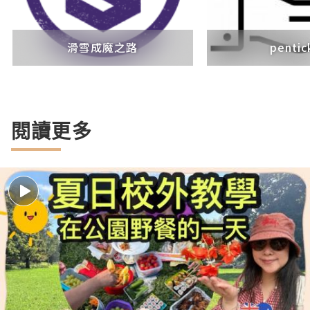
滑雪成魔之路
pentic
閱讀更多