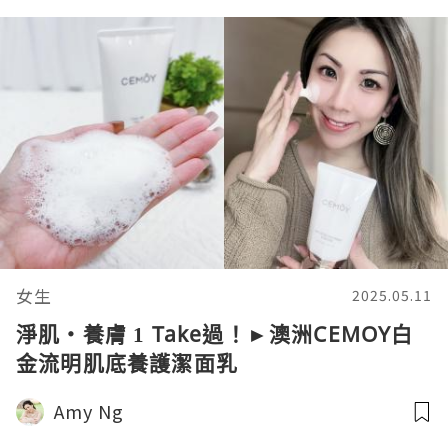
女生
2025.05.11
淨肌・養膚 1 Take過！►澳洲CEMOY白
金流明肌底養護潔面乳
Amy Ng