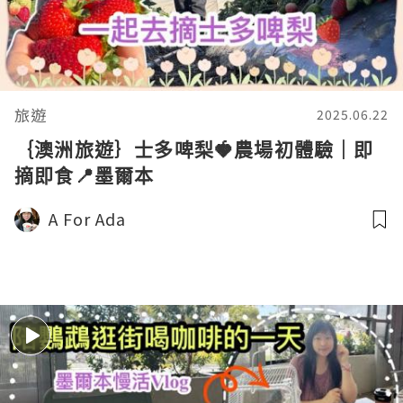
旅遊
2025.06.22
｛澳洲旅遊｝士多啤梨🍓農場初體驗｜即
摘即食📍墨爾本
A For Ada