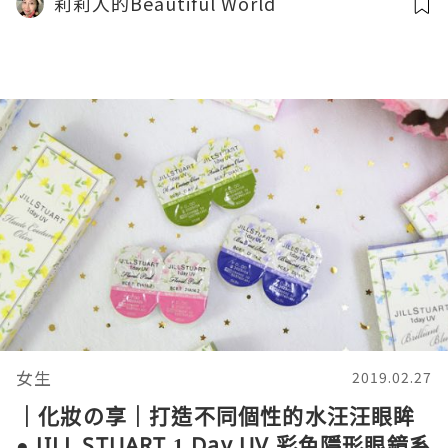
莉莉人的Beautiful World
女生
2019.02.27
｜化妝の享｜打造不同個性的水汪汪眼眸
● JILL STUART 1 Day UV 彩色隱形眼鏡系