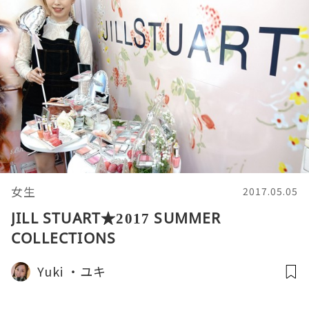
女生
2017.05.05
JILL STUART★2017 SUMMER
COLLECTIONS
Yuki ‧ユキ