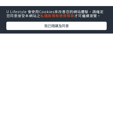
U Lifestyle 會使用Cookies來改善您的網站體驗，請確定
您同意接受本網站之
私隱政策和使用條款
才可繼續瀏覽。
我已閱讀及同意
旅遊
2021.04.24
【曼谷】 優雅! 華麗! 浮誇! IG-able 貴婦
餐廳 Divana Signature Cafe