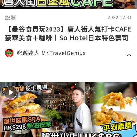
旅遊
2022.12.31
【曼谷食買玩2023】唐人街人氣打卡CAFE
豪華美食＋咖啡｜So Hotel日本特色壽司
放題SOSHI｜泰國三象神廟 驚人水浸實錄
窮遊達人 Mr.TravelGenius
｜窮游達人EP06中文字幕4K
VLOG│BANGKOK