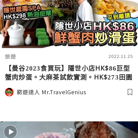
旅遊
2022.11.25
【曼谷2023食買玩】隱世小店HK$86巨型
蟹肉炒蛋。大麻茶試飲實測。HK$273田園
渡假風熱油按摩。文青歐美風咖啡店美食
窮遊達人 Mr.TravelGenius
露營廣場。窮遊達人EP03 中文字幕4K
VLOG│BANGKOK