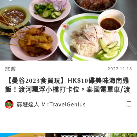
旅遊
2022.11.18
【曼谷2023食買玩】HK$10碟美味海南雞
飯！渡河飄浮小橋打卡位。泰國電單車/渡
輪/巴士初體驗
窮遊達人 Mr.TravelGenius