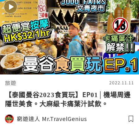
旅遊
2022.11.11
【泰國曼谷2023食買玩】EP01│機場周邊
隱世美食。大麻級卡痛葉汁試飲。
HK$32/hr 超便宜腳底按摩。JODD FAIRS
窮遊達人 Mr.TravelGenius
夜市試伏！BANGKOK 窮遊達人TIMBEE
LO 4KVLOG