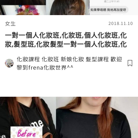
女生
2018.11.10
一對一個人化妝班,化妝班,個人化妝班,化
妝,髮型班,化妝髮型一對一個人化妝班,化
妝班,化妝課程,個人化妝課程,學化妝
化妝課程 化妝班 新娘化妝 髮型課程 歡迎
黎到frena化妝世界^^