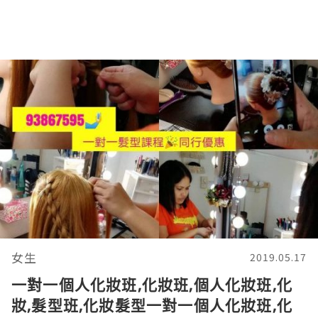
女生
2019.05.17
一對一個人化妝班,化妝班,個人化妝班,化
妝,髮型班,化妝髮型一對一個人化妝班,化