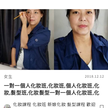
女生
2018.12.12
一對一個人化妝班,化妝班,個人化妝班,化
妝,髮型班,化妝髮型一對一個人化妝班,化
妝班,化妝課程,個人化妝課程,學化妝
化妝課程 化妝班 新娘化妝 髮型課程 歡迎