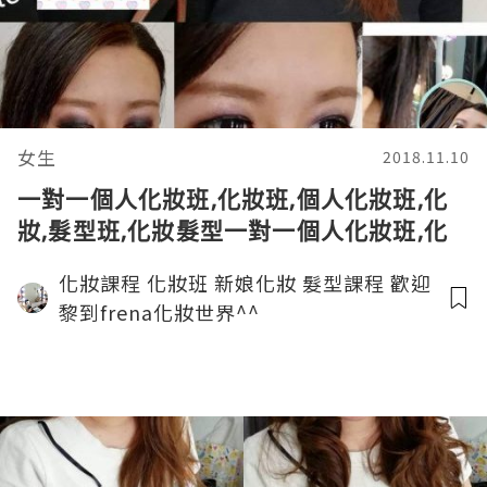
女生
2018.11.10
一對一個人化妝班,化妝班,個人化妝班,化
妝,髮型班,化妝髮型一對一個人化妝班,化
妝班,化妝課程,個人化妝課程,學化妝
化妝課程 化妝班 新娘化妝 髮型課程 歡迎
黎到frena化妝世界^^