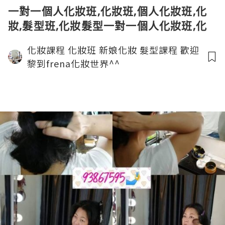
一對一個人化妝班,化妝班,個人化妝班,化
妝,髮型班,化妝髮型一對一個人化妝班,化
妝班,化妝課程,個人化妝課程,學化妝
化妝課程 化妝班 新娘化妝 髮型課程 歡迎
黎到frena化妝世界^^