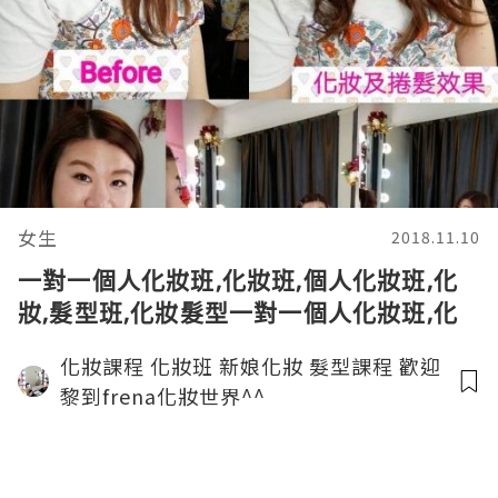
女生
2018.11.10
一對一個人化妝班,化妝班,個人化妝班,化
妝,髮型班,化妝髮型一對一個人化妝班,化
妝班,化妝課程,個人化妝課程,學化妝
化妝課程 化妝班 新娘化妝 髮型課程 歡迎
黎到frena化妝世界^^