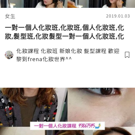
女生
2019.01.03
一對一個人化妝班,化妝班,個人化妝班,化
妝,髮型班,化妝髮型一對一個人化妝班,化
妝班,化妝課程,個人化妝課程,學化妝
化妝課程 化妝班 新娘化妝 髮型課程 歡迎
黎到frena化妝世界^^