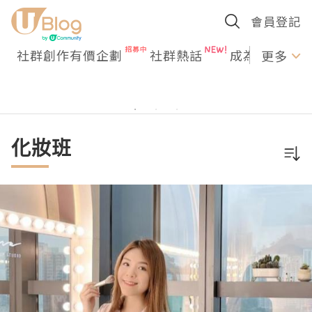
會員登記
社群創作有價企劃
社群熱話
成為U Creato
更多
化妝班