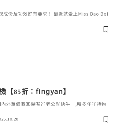
份及功效好有要求！ 最近就愛上Miss Bao Bei
肌膚，2大美肌成份：藍銅胜肽、NMN，20分鐘重
Bao Bei♥ GHK-CU Mask藍銅胜肽面膜 (1盒
】被譽為「黃金修復因子」，能為肌膚作極速修復及水潤
【85折：fingyan】
無左一副內外兼備嘅耳機呢??老公就快牛一,咁多年咩禮物
o 耳機啦?Sudio 不定期都做特價?️早前入手左 2
便擁有一部全新藍牙耳機,而且有多款時尚顏色選擇,自
025.10.20
項商品,包括:- Sudio N3 Pro (可自行選