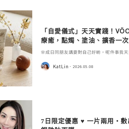
「自愛儀式」天天實踐！VÖO
療癒，點燭、塗油、擴香一次擁
🌸成日同朋友講要對自己好啲，呢件事我天
分享～ 🕯️向自己許願，從「自愛」開始——VÖO
智杏醫師（Dr. Joseph Wan）於
KatLin
2026.05.08
7日限定優惠 ♥ 一片兩用・敷出