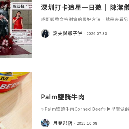
深圳打卡追星一日遊 | 陳潔儀
戒斷鄭秀文答謝會的最好方法，就是去看另
是2026 ATRIUM (心房) 陳潔儀巡
地點是寶安體育館，地鐵1號線寶體站A出
窩夫與蝦子餅
2026.07.30
到場和離場時都沒有下大雨。 6時15分左
人民幣780元，下面內場的票價是人民幣98
Palm鹽醃牛肉
✨Palm鹽醃牛肉Corned Beef✨▶️
醬意粉✅不論早餐、午餐或晚餐，都能滿足你的味蕾。 h
lm鹽醃牛肉採用100% 紐西蘭優質牛肉，
月兒部落
2025.10.08
標版以頂級牛肉製成，口感更為濃郁純淨。 「新