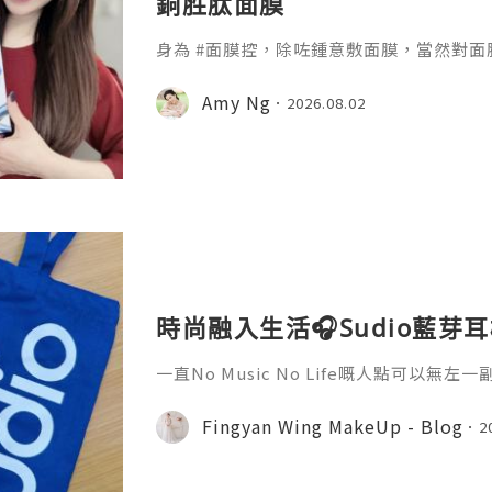
銅胜肽面膜
身為 #面膜控，除咗鍾意敷面膜，當然對面膜成
嘅【大膜王】！呢款藍面膜以嶄新配方煥活
塑飽滿透亮光感肌，仲可一片兩用添！ ♥ Miss 
Amy Ng
2026.08.02
3片) 核心精華：【GHK-Cu藍銅胜肽
提升，更能深入肌
時尚融入生活🎧Sudio藍芽耳機
一直No Music No Life嘅人點可以
都送過,要送就梗係送啲實用得黎又靚嘅 Sudi
025 夏季限定福袋 高達五折優惠,幾百蚊
Fingyan Wing MakeUp - Blog
2
用送禮一啲都唔失禮呀?夏季限定福袋?️ 包含共 5 