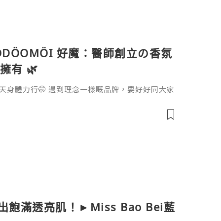
DÖOMÖI 好魔：醫師創立の香氛
有 🌿
天身體力行🤭 遇到理念一樣嘅品牌，要好好同大家
DÖOMÖI 好魔 源自法文 VOEU de Moi，由萬
飽滿透亮肌！►Miss Bao Bei藍