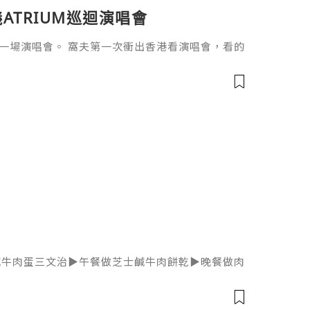
ATRIUM巡迴演唱會
一場演唱會。 窩夫第一次衝出香港看演唱會，看的
迴演唱會，深圳是離香港距離最近的一個巡唱地點。 演唱會
口直達，進場前先在場館外打卡。 遇上颱風，幸好
右便坐下來，坐在211區8排，是看台的第一排，票價
0
早餐做鹹牛肉蛋三文治▶️午餐做芝士鹹牛肉餅乾▶️晚餐做肉
ttps://fdi.com.ph/brand/palm/Pa
肉質鮮嫩多汁，方便快捷，可以輕鬆下廚。?Palm金
西蘭節 x PNS」?即日起至10月30日? 各