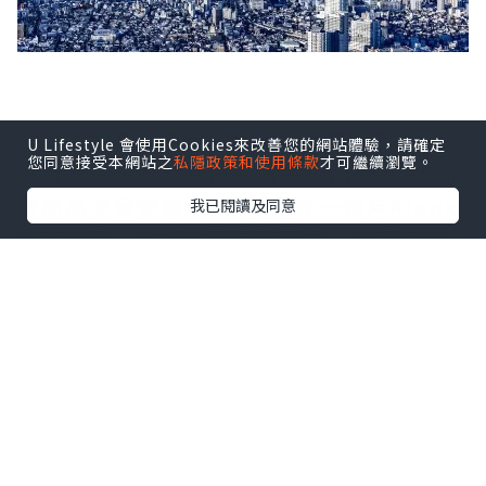
台灣人有多愛日本？據Klook平台數據，光
U Lifestyle 會使用Cookies來改善您的網站體驗，請確定
您同意接受本網站之
私隱政策和使用條款
才可繼續瀏覽。
是日本宣布解封當周的周末，Klook日本旅
遊商品流量便暴增3倍；過去一個月Klook
我已閱讀及同意
日本商品，包括樂園景點門票、交通住宿
等，整體銷售月成長也飆升7倍之多，其中
JR Pass、日本環球影城、大阪周遊券以及
東京大阪市區住宿都是熱賣商品。
DON DON DONKI疫情期間，成為日本迷
一解思念日本之情的地方，挖寶日本好康
含括日本直送零食、藥妝、生鮮食品、雜