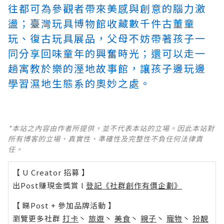
往都可為參觀者帶來美感與創意的腦力激
盪；臺灣玩具博物館收藏數千件古董童
玩、復古玩具展品，父母不妨帶著孩子一
同分享回味童年的興奮時光；還可以走一
趟寓教於樂的溼地故事館，讓孩子邊玩邊
學習濕地生態系的奧妙之處。
*本站之內容由作者所提供，並不代表本站的立場。因此本站對
所有博客的立場、真實性、準確性及完整性不負任何法律責
任。
【 U Creator 招募 】
出Post賺現金獎賞 l
登記《社群創作有價企劃》
【 睇Post + 參加品牌活動 】
瀏覽更多社群
打卡
丶
旅遊
丶
美食
丶
親子
丶
寵物
丶
扮靚