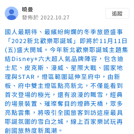
曉曼
追蹤
發佈於 2022.10.27
國人最期待、最繽紛絢爛的冬季旅遊盛事
「2022新北歡樂耶誕城」即將於11月11日
(五)盛大開城。今年新北歡樂耶誕城主題集
結Disney+六大超人氣品牌陣容，包含迪
士尼、皮克斯、漫威、星際大戰、國家地
理與STAR，燈區範圍延伸至府中，由新
板、府中雙主燈區點亮新北，不僅能看到
首次登場的極光，還有浪漫的飄雪，經典
的場景裝置、璀璨奪目的燈飾天橋，眾多
亮點雲集，將吸引全國旅客到訪這座最具
耶誕氛圍的雪白之城，
線上百家樂試玩
再
創國旅熱度新風潮。