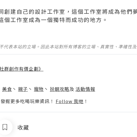
同創建自己的設計工作室，這個工作室將成為他們
這個工作室成為一個獨特而成功的地方。
並不代表本站的立場。因此本站對所有博客的立場、真實性、準確性
社群創作有價企劃》
】
丶
美食
丶
親子
丶
寵物
丶
扮靚攻略
及
活動情報
p啦！發掘更多吃喝玩樂資訊！
Follow 我哋
！
收藏