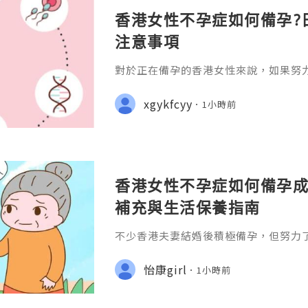
香港女性不孕症如何備孕?
注意事項
對於正在備孕的香港女性來說，如果努
往往會感到焦慮和壓力。不過，不孕症
自身身體狀況、改善生活習慣，並配合
xgykfcyy
1小時前
孕成功率。
香港女性不孕症如何備孕成
補充與生活保養指南
不少香港夫妻結婚後積極備孕，但努力
免感到焦慮。一般而言，如果女性未滿3
律性生活超過一年仍未懷孕;或35歲以
怡康girl
1小時前
功，就建議盡快接受不孕症評估。