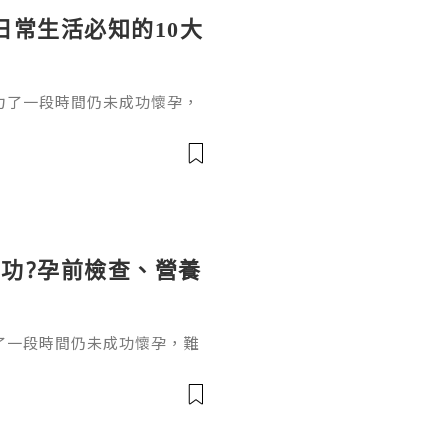
日常生活必知的10大
力了一段時間仍未成功懷孕，
並不代表沒有懷孕機會，了解
適當的醫療評估，有助提高受
功?孕前檢查、營養
了一段時間仍未成功懷孕，難
5歲，在沒有避孕的情況下規
上女性備孕超過6個月仍未成