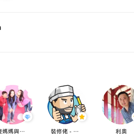
n
儍媽媽與兩隻小魔怪之家
裝修佬 - 香港一站式網上裝修平台
利奧