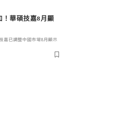
加！華碩技嘉8月顯
技嘉已調整中國市場8月顯示
D Radeon系列全面上調，平均
D V2 出廠價上漲約4500元
等高階型號上漲約1500至1700元
0系列也分別上漲約950元人民幣