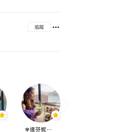
追蹤
✾達芬妮•愛孩子•愛生活✾
wendysugar享受生活gogogo