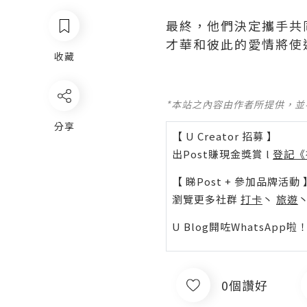
最終，他們決定攜手共
才華和彼此的愛情將使
收藏
*本站之內容由作者所提供，
分享
【 U Creator 招募 】
出Post賺現金獎賞 l
登記《
【 睇Post + 參加品牌活動 
瀏覽更多社群
打卡
丶
旅遊
U Blog開咗WhatsAp
0個讚好