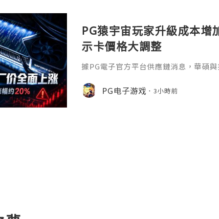
PG猿宇宙玩家升級成本增
示卡價格大調整
據PG電子官方平台供應鏈消息，華碩與
卡出廠價格，NVIDIA GeForce與AM
漲幅約20%。其中，華碩旗艦 RTX 5090
PG电子游戏
3小時前
人民幣，RTX 5080、RTX 5070 Ti
人民幣；舊款RTX 3060、RTX 305
和300元人民幣。A