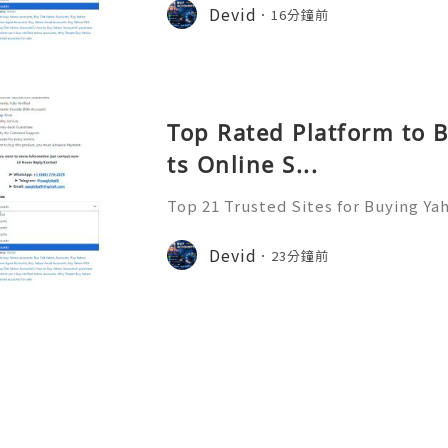
➤ Email: usaglobalit@gmail.com ➤.➤.....
Devid
16分鐘前
Top Rated Platform to 
ts Online S...
Top 21 Trusted Sites for Buying Ya
➤.........➤.➤..........➤.➤...........➤.➤.......
➤ Email: usaglobalit@gmail.com ➤.➤.....
Devid
23分鐘前