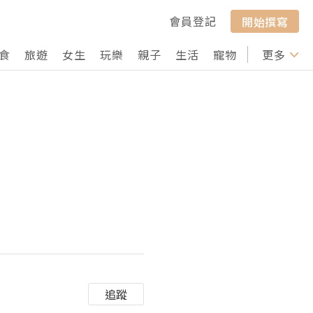
會員登記
開始撰寫
食
旅遊
女生
玩樂
親子
生活
寵物
行山
更多
打卡
追蹤