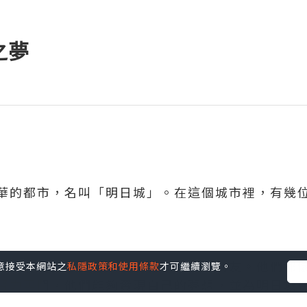
之夢
華的都市，名叫「明日城」。在這個城市裡，有幾
明、小華、小婷和小偉，從小就是好朋友。他們都懷
您同意接受本網站之
私隱政策和使用條款
才可繼續瀏覽。
努力奮鬥，他們能夠實現自己的夢想，並為明日城