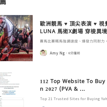
薦
歐洲靚馬 ♥ 頂尖表演 ♥ 視
LUNA 馬術X劇場 穿梭異
賽馬比賽嘅馬強調速度、爆發力同耐力。但《
場 穿梭異境》嘅歐洲靚馬，強調嘅係顏
有弗里斯蘭黑馬、安達盧西亞馬、盧西
Amy Ng
6分鐘前
馬、荷蘭溫血馬、威爾斯小馬同迷你雪特蘭小
見唔到。 呢班歐洲靚馬連埋頂尖騎手
洲殿堂級馬術劇場鉅作。 今次《CAVAL
由香港賽
112 Top Website To Buy
n 2027 (PVA & ...
Top 21 Trusted Sites for Buying Ya
➤.........➤.➤..........➤.➤...........➤.➤.......