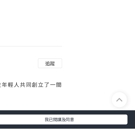
追蹤
位年輕人共同創立了一間
揣著一個共同的夢想 -
我已閱讀及同意
帶來一些新的創意。