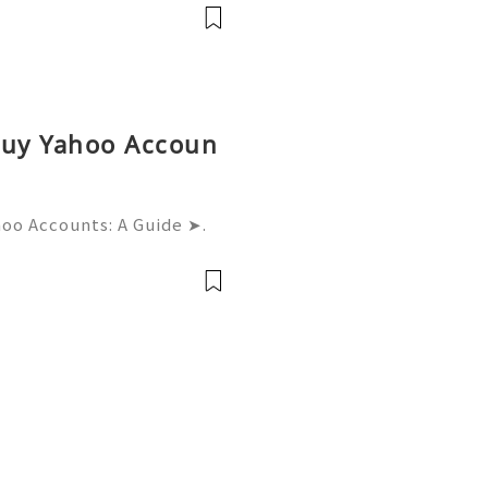
....➤.➤..........➤.➤......
Buy Yahoo Accoun
hoo Accounts: A Guide ➤.
......➤.➤...........➤.➤ 🌿🍁🌿🍁➤.
....➤.➤..........➤.➤......