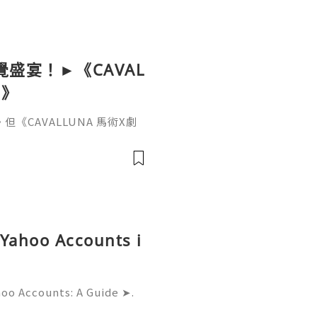
覺盛宴！►《CAVAL
境》
CAVALLUNA 馬術X劇
值同多樣性。 8種唔同品種，
塔諾馬、阿拉伯馬、梅諾卡
馬......平時喺香港絕對
、演員、舞團，將為香港帶嚟歐
LUNA 馬術X劇場 穿梭異境》
 Yahoo Accounts i
hoo Accounts: A Guide ➤.
......➤.➤...........➤.➤ 🌿🍁🌿🍁➤.