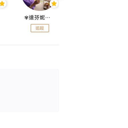
✾達芬妮•愛孩子•愛生活✾
wendysugar享受生活gogogo
追蹤
追蹤