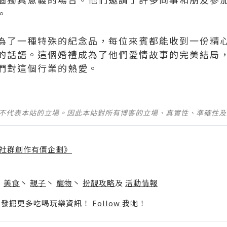
。
為了一種特殊的紀念品，每位來賓都能收到一份精
的話語。這個婚禮成為了他們愛情故事的完美結局
們對這個行業的熱愛。
並不代表本站的立場。因此本站對所有博客的立場、真實性、準確性
社群創作有價企劃》
】
丶
美食
丶
親子
丶
寵物
丶
扮靚攻略
及
活動情報
p啦！發掘更多吃喝玩樂資訊！
Follow 我哋
！