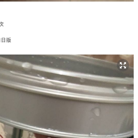
次
和日版