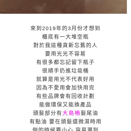
來到2019年的3月份才想到
櫃底有一大堆空瓶
對於我這種貪新忘舊的人
要用光光不容易
有很多都忘記留下瓶子
很順手扔進垃圾桶
就算是用光不代表好用
因為不愛用會加快用完
有些品牌會有回收計劃
能做環保又能換產品
大島樁
頭髮部分有
髮尾油
有點油 要在頭髮還微濕時用
倒的時候要小心 容易濺到