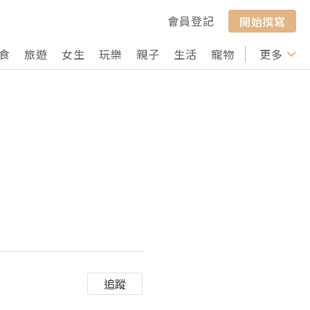
會員登記
開始撰寫
食
旅遊
女生
玩樂
親子
生活
寵物
行山
更多
打卡
追蹤