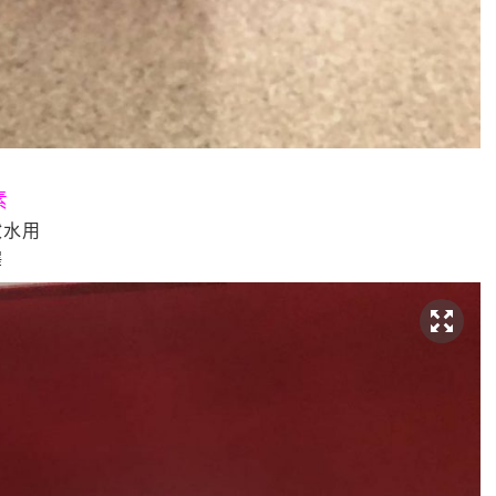
素
妝水用
澤