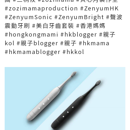
#zozimamaproduction
#ZenyumHK
#ZenyumSonic
#ZenyumBright
#聲波
震動牙刷
#美白牙齒套裝
#香港媽媽
#hongkongmami
#hkblogger
#親子
kol
#親子blogger
#親子
#hkmama
#hkmamablogger
#hkkol