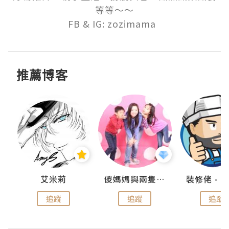
等等～～

FB & IG: zozimama  
推薦博客
點滴
艾米莉
儍媽媽與兩隻小魔怪之家
追蹤
追蹤
追蹤