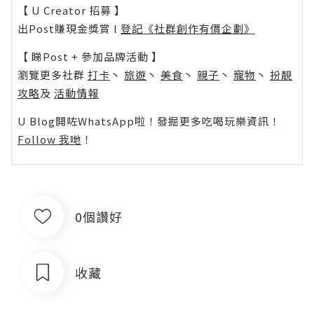
【 U Creator 招募 】
出Post賺現金獎賞 l
登記《社群創作有價企劃》
【 睇Post + 參加品牌活動 】
瀏覽更多社群
打卡
丶
旅遊
丶
美食
丶
親子
丶
寵物
丶
扮靚
攻略
及
活動情報
U Blog開咗WhatsApp啦！發掘更多吃喝玩樂資訊！
Follow 我哋
！
0個讚好
收藏