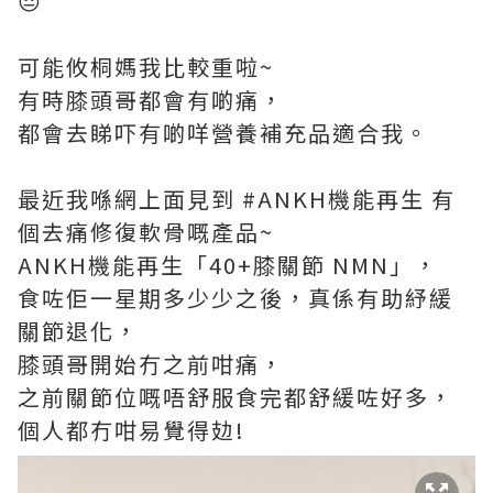
😔
可能攸桐媽我比較重啦~
有時膝頭哥都會有啲痛，
都會去睇吓有啲咩營養補充品適合我。
最近我喺網上面見到 #ANKH機能再生 有
個去痛修復軟骨嘅產品~
ANKH機能再生「40+膝關節 NMN」，
食咗佢一星期多少少之後，真係有助紓緩
關節退化，
膝頭哥開始冇之前咁痛，
之前關節位嘅唔舒服食完都舒緩咗好多，
個人都冇咁易覺得攰!