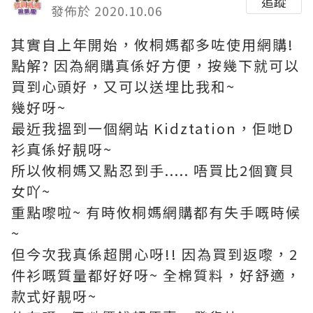
追蹤
發佈於 2020.10.06
其實自上年開始，攸桐媽都多咗使用網購!
點解? 因為網購真係好方便，按幾下就可以
買到心頭好，又可以送埋比我和~
幾好呀~
最近我搵到一個網站 Kidztation，佢哋D
衫真係好靚呀~
所以攸桐媽又點忍到手..... 唔買比2個寶貝
女吖~
重點嚟啦~ 有時攸桐媽網購都有失手嘅時候
~
但今次我真係超開心呀!! 因為買到返嚟，2
件衫嘅質量都好好呀~ 全棉質料，好舒適，
款式好靚呀~