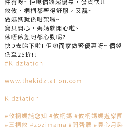
仲有呀~ 佢哋價錢超優惠，發貨快!!
攸攸、桐桐都著得舒服，又靚~
做媽媽就係咁架啦~
寶貝開心，媽媽就開心啦~
係唔係您哋都心動呢?
快D去睇下啦! 佢哋而家做緊優惠呀~ 價錢
低至25折!!
#Kidztation
www.thekidztation.com
Kidztation
#攸桐媽話您知
#攸桐媽
#攸桐媽媽遊樂團
#三桐攸
#zozimama
#開聲聽
#貝心月製