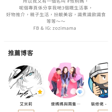
所以我又有一個名叫 #攸桐媽，

呢個專頁係分享我哋3個嘅生活事，

好物推介，親子生活，扮靚美容，識煮識飲識食
等等～～

FB & IG: zozimama  
推薦博客
點滴
艾米莉
儍媽媽與兩隻小魔怪之家