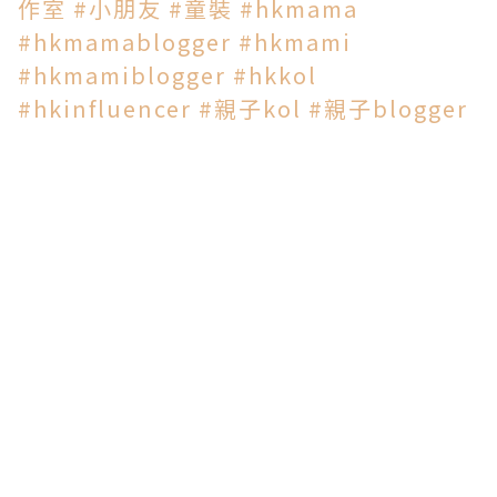
作室
#小朋友
#童裝
#hkmama
#hkmamablogger
#hkmami
#hkmamiblogger
#hkkol
#hkinfluencer
#親子kol
#親子blogger