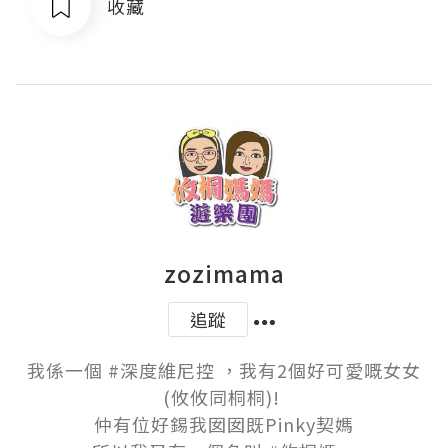
收藏
zozimama
追蹤
我係一個 #深度維尼控 ，我有2個好可愛嘅女女
(攸攸同桐桐)! 

仲有位好錫我囡囡既Pinky契媽
