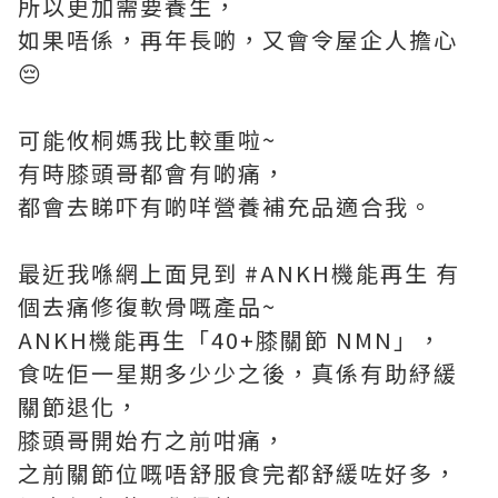
所以更加需要養生，
如果唔係，再年長啲，又會令屋企人擔心
😔
可能攸桐媽我比較重啦~
有時膝頭哥都會有啲痛，
都會去睇吓有啲咩營養補充品適合我。
最近我喺網上面見到 #ANKH機能再生 有
個去痛修復軟骨嘅產品~
ANKH機能再生「40+膝關節 NMN」，
食咗佢一星期多少少之後，真係有助紓緩
關節退化，
膝頭哥開始冇之前咁痛，
之前關節位嘅唔舒服食完都舒緩咗好多，