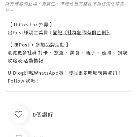
所有博客的立場、真實性、準確性及完整性不負任何法律責
任。
【 U Creator 招募 】
出Post賺現金獎賞 l
登記《社群創作有價企劃》
【 睇Post + 參加品牌活動 】
瀏覽更多社群
打卡
丶
旅遊
丶
美食
丶
親子
丶
寵物
丶
扮靚
攻略
及
活動情報
U Blog開咗WhatsApp啦！發掘更多吃喝玩樂資訊！
Follow 我哋
！
0個讚好