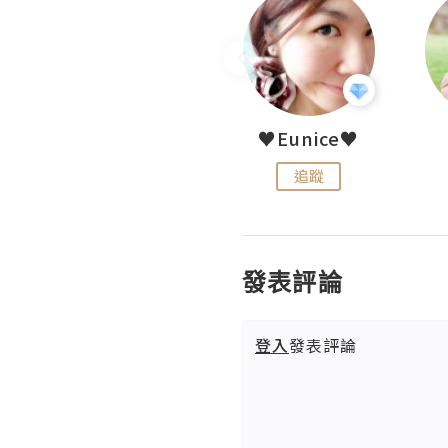
LoveCath 夏沫
♥Eunice♥
追蹤
追蹤
發表評論
登入
發表評論