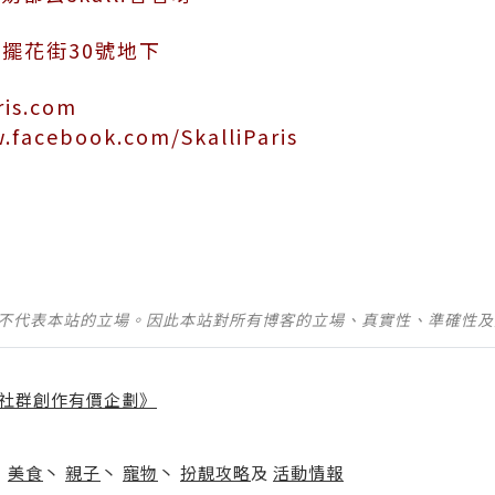
中環擺花街30號地下
ris.com
.facebook.com/SkalliParis
並不代表本站的立場。因此本站對所有博客的立場、真實性、準確性
社群創作有價企劃》
】
丶
美食
丶
親子
丶
寵物
丶
扮靚攻略
及
活動情報