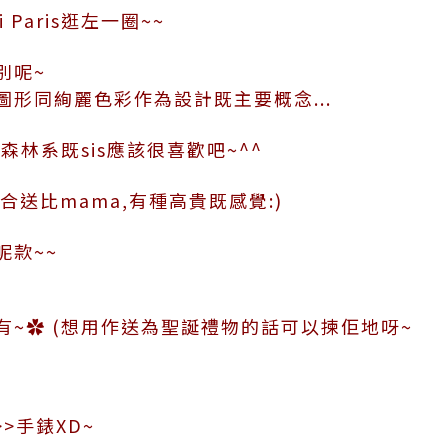
i Paris逛左一圈~~
別呢~
形同絢麗色彩作為設計既主要概念...
森林系既sis應該很喜歡吧~^^
合送比mama,有種高貴既感覺:)
呢款~~
有~✿ (想用作送為聖誕禮物的話可以揀佢地呀~
>手錶XD~