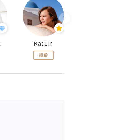
杜
KatLin
Missmiki 米奇小姐
追蹤
追蹤