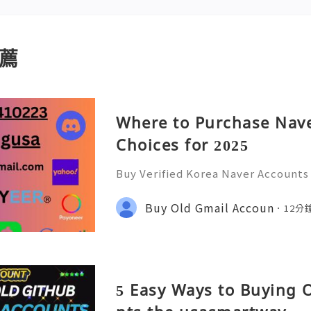
薦
Where to Purchase Nave
Choices for 2025
Buy Verified Korea Naver Accounts
nts to access Korea’s leading digi
age search, shopping, payments, a
Buy Old Gmail Accoun
12分
trusted account. accking
5 Easy Ways to Buying 