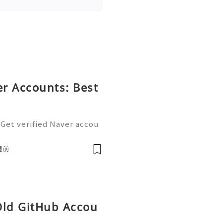
r Accounts: Best
 Get verified Naver accou
tal ecosystem. Easily man
nd blogging with a single
鐘前
Old GitHub Accou