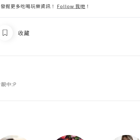
p啦！發掘更多吃喝玩樂資訊！
Follow 我哋
！
收藏
靚中:P