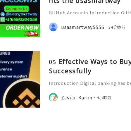
nts the usasmartway
GitHub Accounts Introduction GitHu
eading platforms for software dev
ions of developers, businesses, st
usasmartway5556
34分鐘前
ommunities. It is much m
05 Effective Ways to B
Successfully
Introduction Digital banking has b
f modern financial management. Wi
banking platforms, people can no
Zavian Karim
4小時前
tor transactions, and manage