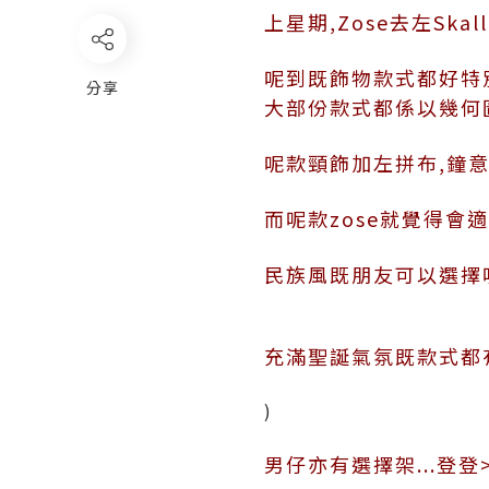
上星期,Zose去左Skall
呢到既飾物款式都好特
分享
大部份款式都係以幾何圖
呢款頸飾加左拼布,鐘意
而呢款zose就覺得會適
民族風既朋友可以選擇
充滿聖誕氣氛既款式都
)
男仔亦有選擇架...登登>