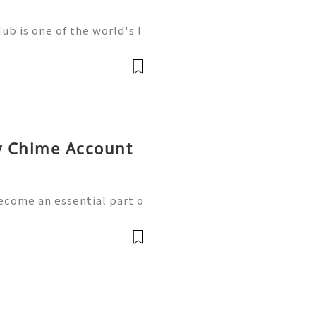
b is one of the world's l
elopment, trusted by mill
artups, and open-source c
uy Chime Account
ecome an essential part o
th the growth of mobile
w handle payments, moni