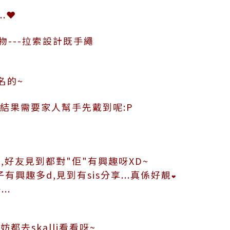
.❤
小禮物---拉索設計既手繩
名的~
..結果需要家人幫手先戴到呢:P
,好友見到都對"佢"有興趣呀XD~
介子有興趣多d,見到有sis分享...真係好靚
❤
..
都去skalli看看呀~