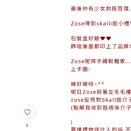
最後仲有少女款既耳環..
Zose得到skalli既
包裝盒好靚❤❤
飾咀後面都印上了品牌
Zose呢條手繩較難索.
上手圖:
幾好襯呀~^^
呢日Zose就著左毛毛褸
zose反而對Skall既
(點解我收到既唔係介子.
)
0
要揀禮物送比人的話,不妨