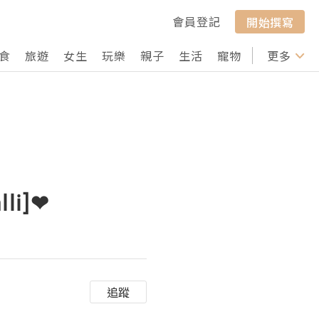
會員登記
開始撰寫
食
旅遊
女生
玩樂
親子
生活
寵物
行山
更多
打卡
li]❤
追蹤