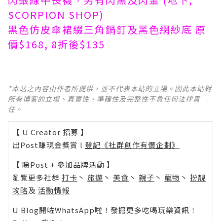
SCORPION SHOP)
黑色
仿皮傘裙綴三角鍋釘及黑色網紗底 原
價$168, 8折後$135
*本站之內容由作者所提供，並不代表本站的立場。因此本站對
所有博客的立場、真實性、準確性及完整性不負任何法律責
任。
【 U Creator 招募 】
出Post賺現金獎賞 l
登記《社群創作有價企劃》
【 睇Post + 參加品牌活動 】
瀏覽更多社群
打卡
丶
旅遊
丶
美食
丶
親子
丶
寵物
丶
扮靚
攻略
及
活動情報
U Blog開咗WhatsApp啦！發掘更多吃喝玩樂資訊！