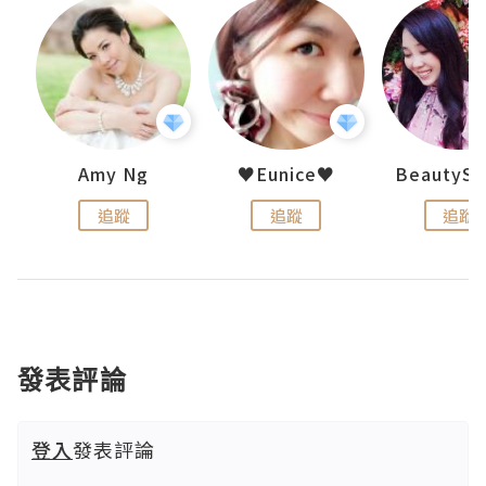
h 夏沫
Amy Ng
♥Eunice♥
追蹤
追蹤
追蹤
發表評論
登入
發表評論