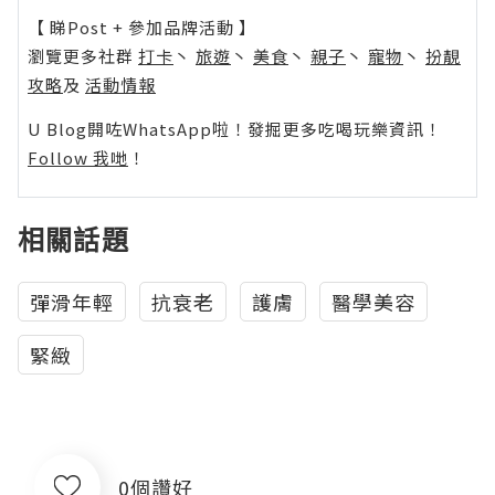
【 睇Post + 參加品牌活動 】
瀏覽更多社群
打卡
丶
旅遊
丶
美食
丶
親子
丶
寵物
丶
扮靚
攻略
及
活動情報
U Blog開咗WhatsApp啦！發掘更多吃喝玩樂資訊！
Follow 我哋
！
相關話題
彈滑年輕
抗衰老
護膚
醫學美容
緊緻
0個讚好