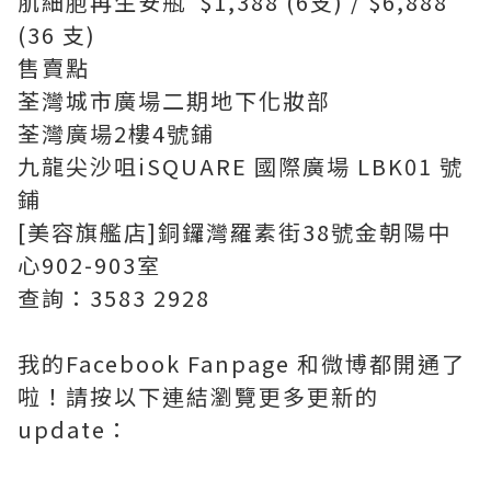
肌細胞再生安瓶 $1,388 (6支) / $6,888
(36 支)
售賣點
荃灣城市廣場二期地下化妝部
荃灣廣場2樓4號鋪
九龍尖沙咀iSQUARE 國際廣場 LBK01 號
鋪
[美容旗艦店]銅鑼灣羅素街38號金朝陽中
心902-903室
查詢：3583 2928
我的Facebook Fanpage 和微博都開通了
啦！請按以下連結瀏覽更多更新的
update：