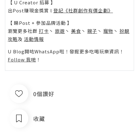
【 U Creator 招募 】
出Post賺現金獎賞 l
登記《社群創作有價企劃》
【 睇Post + 參加品牌活動 】
瀏覽更多社群
打卡
丶
旅遊
丶
美食
丶
親子
丶
寵物
丶
扮靚
攻略
及
活動情報
U Blog開咗WhatsApp啦！發掘更多吃喝玩樂資訊！
Follow 我哋
！
0個讚好
收藏