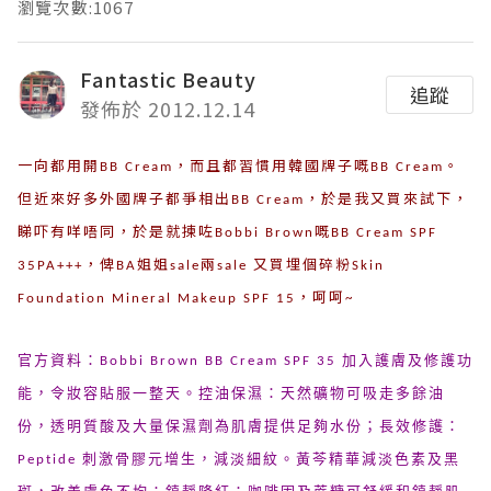
瀏覽次數:1067
Fantastic Beauty
追蹤
發佈於 2012.12.14
一
向都用開
，而且都習慣用韓國牌子嘅
。
BB Cream
BB Cream
但近來好多外國牌子都爭相出
，於是我又買來試下，
BB Cream
睇吓有咩唔同，於是就揀咗
嘅
Bobbi Brown
BB Cream SPF
，俾
姐姐
兩
又買埋個碎粉
35PA+++
BA
sale
sale
Skin
，呵呵
Foundation Mineral Makeup SPF 15
~
官方資料：Bobbi Brown BB Cream SPF 35 加入護膚及修護功
能，令妝容貼服一整天。控油保濕：天然礦物可吸走多餘油
份，透明質酸及大量保濕劑為肌膚提供足夠水份；長效修護：
Peptide 刺激骨膠元增生，減淡細紋。黃芩精華減淡色素及黑