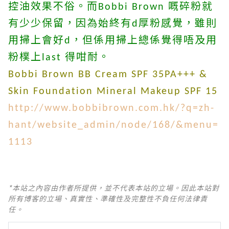
控油
效果
不俗。而
嘅碎粉就
Bobbi Brown
有少少保留，因為始終有
厚粉感覺，雖則
d
用掃上會好
，但係用掃上總係覺得唔及用
d
粉樸上
得咁耐。
last
Bobbi Brown BB Cream SPF 35PA+++ &
Skin Foundation Mineral Makeup SPF 15
http://www.bobbibrown.com.hk/?q=zh-
hant/website_admin/node/168/&menu=
1113
*本站之內容由作者所提供，並不代表本站的立場。因此本站對
所有博客的立場、真實性、準確性及完整性不負任何法律責
任。