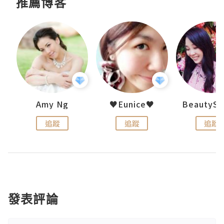
推薦博客
h 夏沫
Amy Ng
♥Eunice♥
追蹤
追蹤
追蹤
發表評論