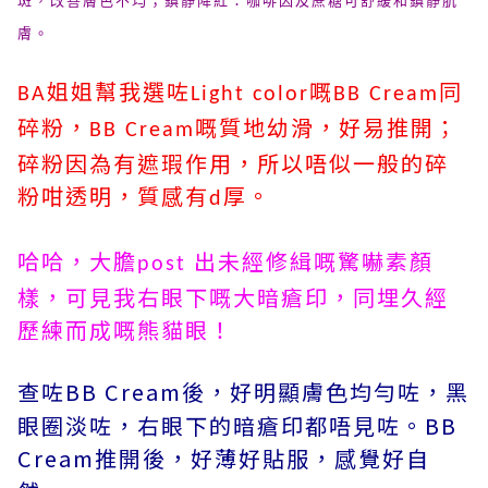
斑，改善膚色不均；鎮靜降紅：咖啡因及蔗糖可舒緩和鎮靜肌
膚。
姐姐幫我選咗
嘅
同
BA
Light color
BB Cream
碎粉，
嘅質地幼滑，好易推開；
BB Cream
碎粉因為有遮瑕作用，所以唔似一般的碎
粉咁透明，質感有
厚。
d
哈哈，大膽
出未經修緝嘅驚嚇素顏
post
樣，可見我右眼下嘅大暗瘡印，
同埋久經
歷練而成嘅熊貓眼
！
查咗BB Cream後，好明顯膚色均勻咗，黑
眼圈淡咗，右眼下的暗瘡印都唔見咗。BB
Cream推開後，好薄好貼服，感覺好自