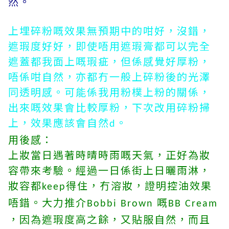
然。
上埋碎粉嘅效果無預期中的咁好
，沒錯，
遮瑕度好好，即使唔用遮瑕膏都可以完全
遮蓋都我面上嘅瑕疵，但係感覺好厚粉，
唔係咁自然，亦都冇一般上碎粉後的光澤
同透明感。可能係我用粉樸上粉的關係，
出來嘅效果會比
較
厚粉，下次改用碎粉掃
上，效果應該會自然
。
d
用後感：
上妝當日遇著時晴時雨嘅天氣，正好為妝
容
帶
來考驗。經過一日係街上日曬雨淋，
妝容都
得住，冇溶妝，證明控油效果
keep
唔錯。
大力
推介
嘅
Bobbi Brown
BB Cream
，因為遮瑕度高之餘，又貼服自然，而且