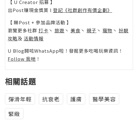
【 U Creator 招募 】
出Post賺現金獎賞 l
登記《社群創作有價企劃》
【 睇Post + 參加品牌活動 】
瀏覽更多社群
打卡
丶
旅遊
丶
美食
丶
親子
丶
寵物
丶
扮靚
攻略
及
活動情報
U Blog開咗WhatsApp啦！發掘更多吃喝玩樂資訊！
Follow 我哋
！
相關話題
彈滑年輕
抗衰老
護膚
醫學美容
緊緻