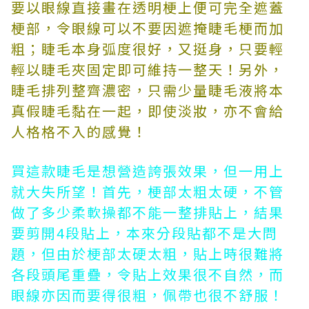
要以眼線直接畫在透明梗上便可完全遮蓋
梗部，令眼線可以不要因遮掩睫毛梗而加
粗；睫毛本身弧度很好，又挺身，只要輕
輕以睫毛夾固定即可維持一整天！另外，
睫毛排列整齊濃密，只需少量睫毛液將本
真假睫毛黏在一起，即使淡妝，亦不會給
人格格不入的感覺！
買這款睫毛是想營造誇張效果，但一用上
就大失所望！首先，梗部太粗太硬，不管
做了多少柔軟操都不能一整排貼上，結果
要剪開4段貼上，本來分段貼都不是大問
題，但由於梗部太硬太粗，貼上時很難將
各段頭尾重疊，令貼上效果很不自然，而
眼線亦因而要得很粗，佩帶也很不舒服！