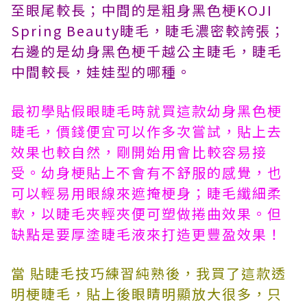
至眼尾較長；中間的是粗身黑色梗KOJI
Spring Beauty睫毛，睫毛濃密較誇張；
右邊的是幼身黑色梗千越公主睫毛，睫毛
中間較長，娃娃型的哪種。
最初學貼假眼睫毛時就買這款幼身黑色梗
睫毛，價錢便宜可以作多次嘗試，貼上去
效果也較自然，剛開始用會比較容易接
受。幼身梗貼上不會有不舒服的感覺，也
可以輕易用眼線來遮掩梗身；睫毛纖細柔
軟，以睫毛夾輕夾便可塑做捲曲效果。但
缺點是要厚塗睫毛液來打造更豐盈效果！
當 貼睫毛技巧練習純熟後，我買了這款透
明梗睫毛，貼上後眼睛明顯放大很多，只