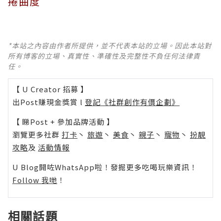
捲曲度
*本站之內容由作者所提供，並不代表本站的立場。因此本站對
所有博客的立場、真實性、準確性及完整性不負任何法律責
任。
【 U Creator 招募 】
出Post賺現金獎賞 l
登記《社群創作有價企劃》
【 睇Post + 參加品牌活動 】
瀏覽更多社群
打卡
丶
旅遊
丶
美食
丶
親子
丶
寵物
丶
扮靚
攻略
及
活動情報
U Blog開咗WhatsApp啦！發掘更多吃喝玩樂資訊！
Follow 我哋
！
相關話題