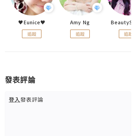
h 夏沫
♥Eunice♥
Amy Ng
追蹤
追蹤
追蹤
發表評論
登入
發表評論