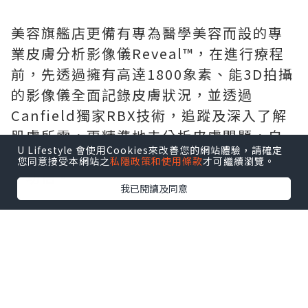
美容旗艦店更備有專為醫學美容而設的專
業皮膚分析影像儀Reveal™，在進行療程
前，先透過擁有高逹1800象素、能3D拍攝
的影像儀全面記錄皮膚狀況，並透過
Canfield獨家RBX技術，追蹤及深入了解
肌膚所需，更精準地去分析皮膚問題，自
U Lifestyle 會使用Cookies來改善您的網站體驗，請確定
然能挑選更合適的療程，療程功效亦更事
您同意接受本網站之
私隱政策和使用條款
才可繼續瀏覽。
半功倍。
我已閱讀及同意
旗艦店的另一賣點是活膚淨肌再生療程，
運用最新Silk Peel技術儀器，能夠同一時
間雙管獨立運作，一邊淨化排毒，同時一
邊注入精華，省時方便，而且功效更顯著