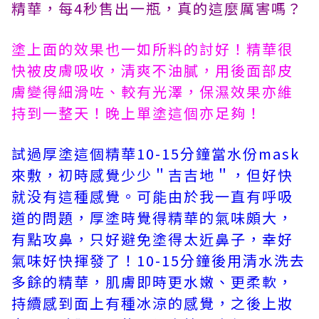
精華，每4秒售出一瓶，真的這麼厲害嗎？
塗上面的效果也一如所料的討好！精華很
快被皮膚吸收，清爽不油膩，用後面部皮
膚變得細滑咗、較有光澤，保濕效果亦維
持到一整天！晚上單塗這個亦足夠！
試過厚塗這個精華10-15分鐘當水份mask
來敷，初時感覺少少＂吉吉地＂，但好快
就没有這種感覺。可能由於我一直有呼吸
道的問題，厚塗時覺得精華的氣味頗大，
有點攻鼻，只好避免塗得太近鼻子，幸好
氣味好快揮發了！10-15分鐘後用清水洗去
多餘的精華，肌膚即時更水嫩、更柔軟，
持續感到面上有種冰涼的感覺，之後上妝