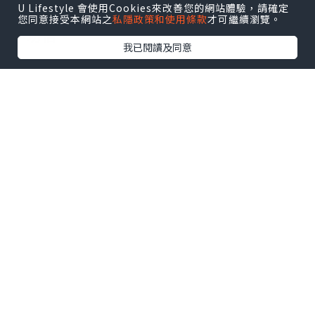
U Lifestyle 會使用Cookies來改善您的網站體驗，請確定
然能挑選更合適的療程，療程功效亦更事
您同意接受本網站之
私隱政策和使用條款
才可繼續瀏覽。
半功倍。
我已閱讀及同意
旗艦店的另一賣點是活膚淨肌再生療程，
運用最新Silk Peel技術儀器，能夠同一時
間雙管獨立運作，一邊淨化排毒，同時一
邊注入精華，省時方便，而且功效更顯著
持久。儀器備有9個治療鑽石頭，能針對不
同膚質及皮膚問題使用，利用真空吸力吸
走肌膚上的污垢，並能均勻及深度磨去約
30-35 microns的角質層，徹底淨化清潔
底層肌膚及磨走多餘死皮。此外，儀器同
時利用醫學級負壓技術，將精華素深層導
入，因應肌膚狀況注入淡斑、淨化、保濕