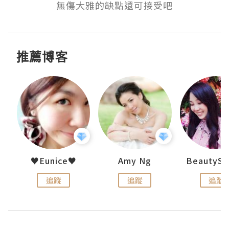
無傷大雅的缺點還可接受吧
推薦博客
h 夏沫
♥Eunice♥
Amy Ng
追蹤
追蹤
追蹤