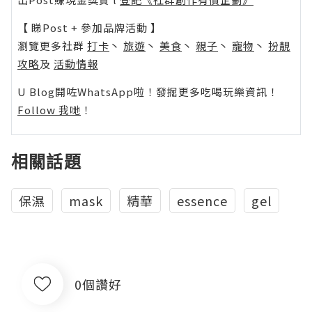
【 睇Post + 參加品牌活動 】
瀏覽更多社群
打卡
丶
旅遊
丶
美食
丶
親子
丶
寵物
丶
扮靚
攻略
及
活動情報
U Blog開咗WhatsApp啦！發掘更多吃喝玩樂資訊！
Follow 我哋
！
相關話題
保濕
mask
精華
essence
gel
0個讚好