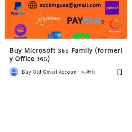
Buy Microsoft 365 Family (formerl
y Office 365)
Buy Old Gmail Accoun
9小時前